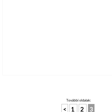
További oldalak:
<
1
2
3