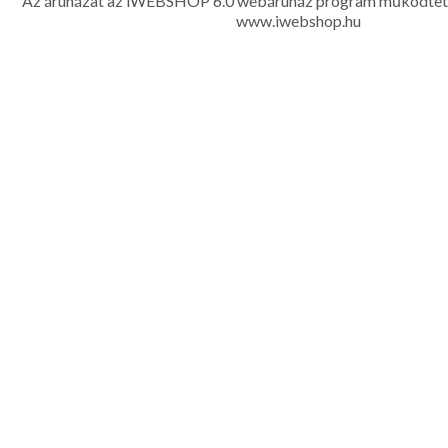
Az áruházat az iWEBSHOP 6.0 webáruház program működtet
www.iwebshop.hu