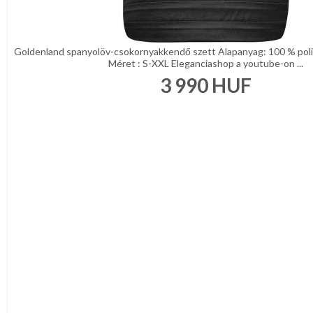
Türkíz
Rózsaszín
/
Lila
Piros
Goldenland spanyolöv-csokornyakkendő szett Alapanyag: 100 % poli
Méret : S-XXL Eleganciashop a youtube-on ...
/
Bordó
3 990
HUF
Zöld
/
Keki
Arany
/
Ezüst
Extra
méretek
Karácsonyi
csomagolás
NYARALÁSHOZ
Unisex
termék