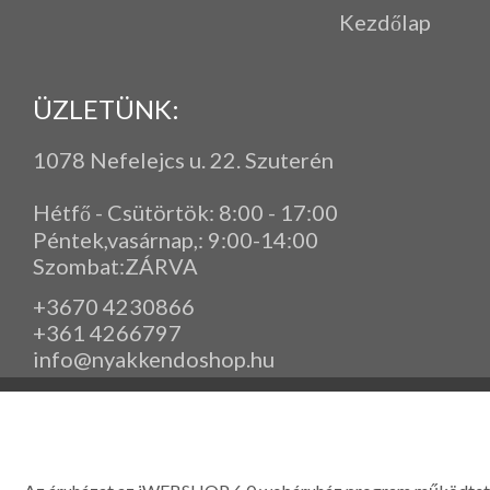
Kezdőlap
ÜZLETÜNK:
1078 Nefelejcs u. 22. Szuterén
Hétfő - Csütörtök: 8:00 - 17:00
Péntek,vasárnap,
: 9
:00-14:00
Szombat:ZÁRVA
+3670 4230866
+361 4266797
info@nyakkendoshop.hu
www.eleganciashop.hu - Az eleganciashop webáruház - igényes n
gyerek ruházati kiegészítők széles választékban, egyedi ny
készítése, hímzése, méretes öltönyök készítése nagyté