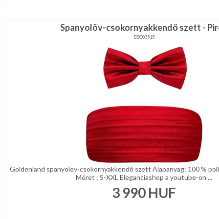
Spanyolöv-csokornyakkendő szett - Pi
DSC03515
Goldenland spanyolöv-csokornyakkendő szett Alapanyag: 100 % poli
Méret : S-XXL Eleganciashop a youtube-on ...
3 990
HUF