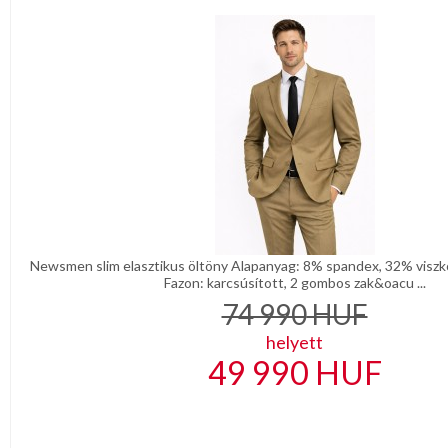
Newsmen slim elasztikus öltöny Alapanyag: 8% spandex, 32% viszkó
Fazon: karcsúsított, 2 gombos zak&oacu ...
74 990
HUF
helyett
49 990
HUF