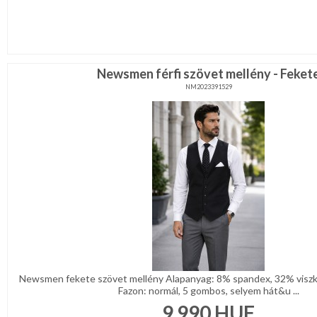
Newsmen férfi szövet mellény - Feket
NM2023391529
Newsmen fekete szövet mellény Alapanyag: 8% spandex, 32% viszk
Fazon: normál, 5 gombos, selyem hát&u ...
9 990
HUF