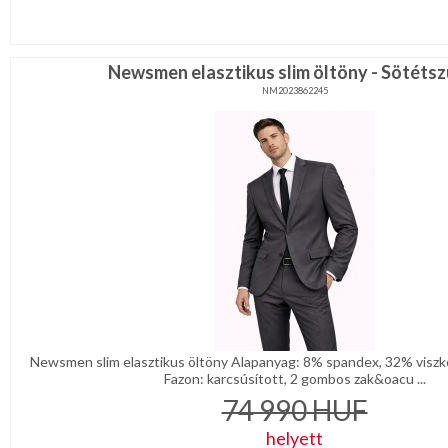
Newsmen elasztikus slim öltöny - Sötétsz
NM2023862245
Newsmen slim elasztikus öltöny Alapanyag: 8% spandex, 32% viszkó
Fazon: karcsúsított, 2 gombos zak&oacu ...
74 990
HUF
helyett