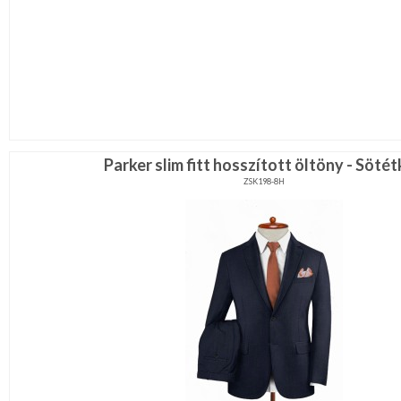
Parker slim fitt hosszított öltöny - Söté
ZSK198-8H