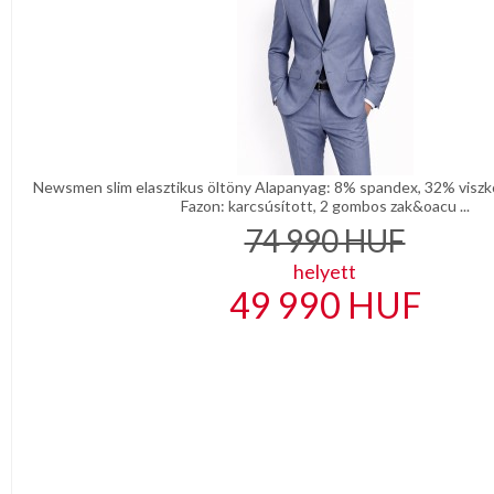
Newsmen slim elasztikus öltöny Alapanyag: 8% spandex, 32% viszkó
Fazon: karcsúsított, 2 gombos zak&oacu ...
74 990
HUF
helyett
49 990
HUF