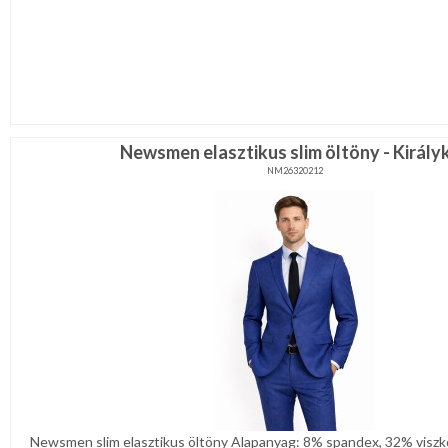
Newsmen elasztikus slim öltöny - Király
NM26320212
Newsmen slim elasztikus öltöny Alapanyag: 8% spandex, 32% viszkó