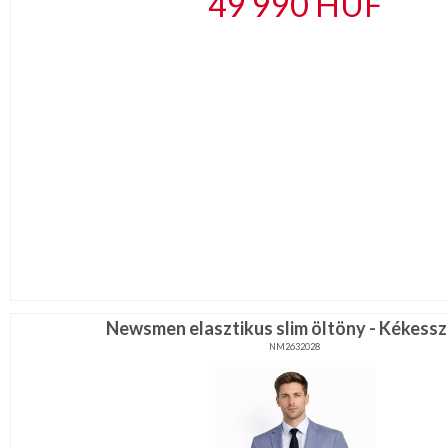
49 990
HUF
Newsmen elasztikus slim öltöny - Kékess
NM2632028