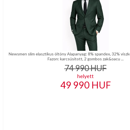
Newsmen slim elasztikus öltöny Alapanyag: 8% spandex, 32% viszkó
Fazon: karcsúsított, 2 gombos zak&oacu ...
74 990
HUF
helyett
49 990
HUF