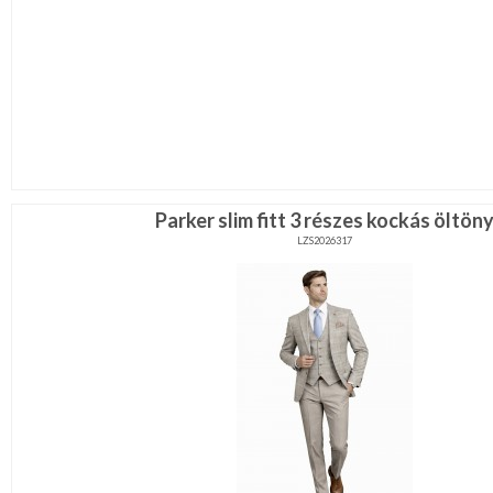
Parker slim fitt 3 részes kockás öltön
LZS2026317