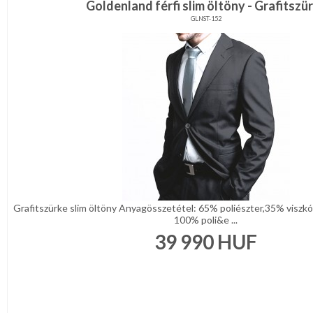
Goldenland férfi slim öltöny - Grafitszü
GLNST-152
Grafitszürke slim öltöny Anyagösszetétel: 65% poliészter,35% viszkó
100% poli&e ...
39 990
HUF