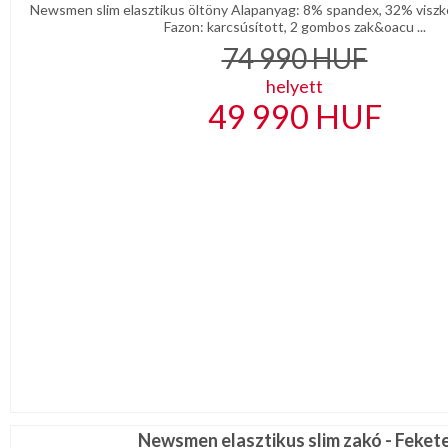
Newsmen slim elasztikus öltöny Alapanyag: 8% spandex, 32% viszkó
Fazon: karcsúsított, 2 gombos zak&oacu ...
74 990
HUF
helyett
49 990
HUF
Newsmen elasztikus slim zakó - Feket