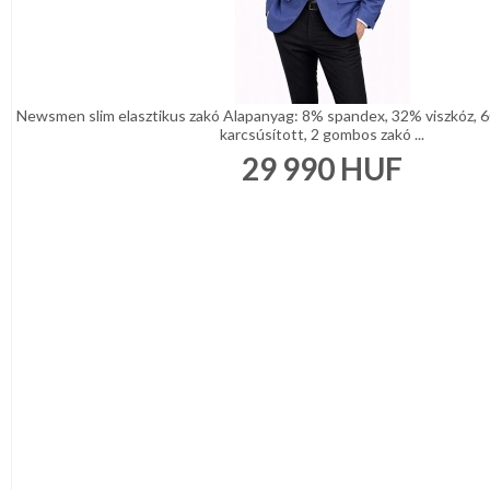
Newsmen slim elasztikus zakó Alapanyag: 8% spandex, 32% viszkóz, 6
karcsúsított, 2 gombos zakó ...
29 990
HUF