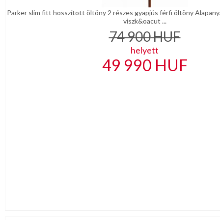
Parker slim fitt hosszított öltöny 2 részes gyapjús férfi öltöny Alapa
viszk&oacut ...
74 900
HUF
helyett
49 990
HUF