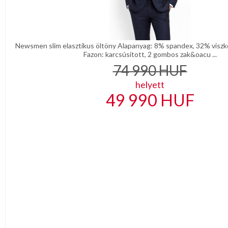
Newsmen slim elasztikus öltöny Alapanyag: 8% spandex, 32% viszkó
Fazon: karcsúsított, 2 gombos zak&oacu ...
74 990
HUF
helyett
49 990
HUF