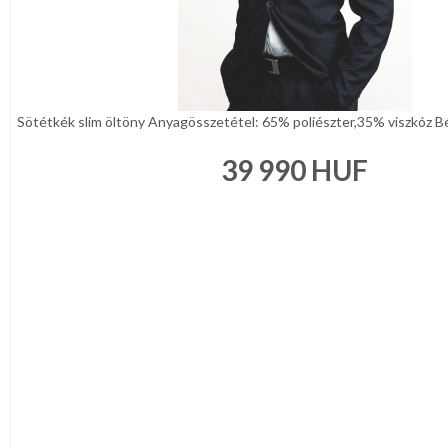
Sötétkék slim öltöny Anyagösszetétel: 65% poliészter,35% viszkóz Bélé
39 990
HUF