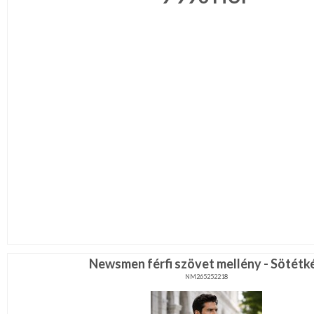
Newsmen férfi szövet mellény - Sötétk
NM265252218