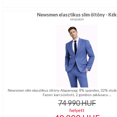
Newsmen elasztikus slim öltöny - Kék
NM2632029
Newsmen slim elasztikus öltöny Alapanyag: 8% spandex, 32% viszkó
Fazon: karcsúsított, 2 gombos zak&oacu ...
74 990
HUF
helyett