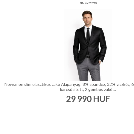
NM26320218
Newsmen slim elasztikus zakó Alapanyag: 8% spandex, 32% viszkóz, 6
karcsúsított, 2 gombos zakó ...
29 990
HUF