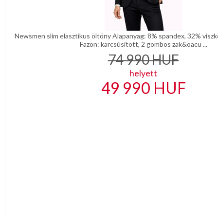
Türkíz
Rózsaszín
/
Lila
Piros
Newsmen slim elasztikus öltöny Alapanyag: 8% spandex, 32% viszkó
Fazon: karcsúsított, 2 gombos zak&oacu ...
/
Bordó
74 990
HUF
Zöld
/
helyett
Keki
49 990
HUF
Arany
/
Ezüst
Extra
méretek
Karácsonyi
csomagolás
NYARALÁSHOZ
Unisex
termék