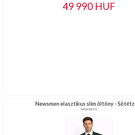
49 990
HUF
Newsmen elasztikus slim öltöny - Sötétz
NM26320211