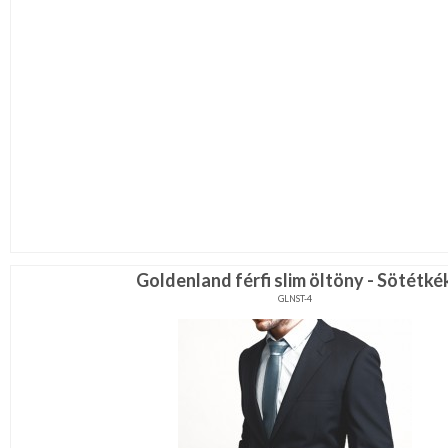
Goldenland férfi slim öltöny - Sötétké
GLNST-4