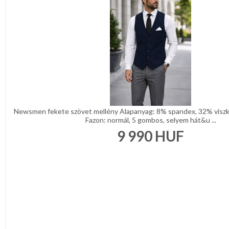
Newsmen fekete szövet mellény Alapanyag: 8% spandex, 32% viszk
Fazon: normál, 5 gombos, selyem hát&u ...
9 990
HUF