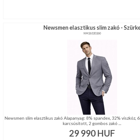
Newsmen elasztikus slim zakó - Szürk
NM26320260
Newsmen slim elasztikus zakó Alapanyag: 8% spandex, 32% viszkóz, 6
karcsúsított, 2 gombos zakó ...
29 990
HUF