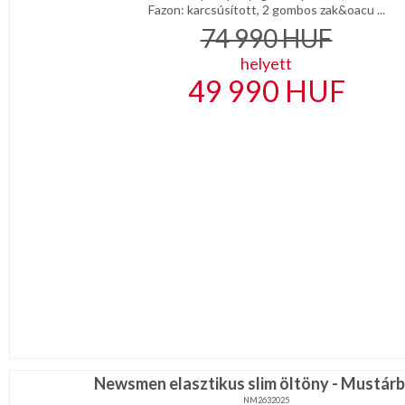
Fazon: karcsúsított, 2 gombos zak&oacu ...
74 990
HUF
helyett
49 990
HUF
Newsmen elasztikus slim öltöny - Mustár
NM2632025