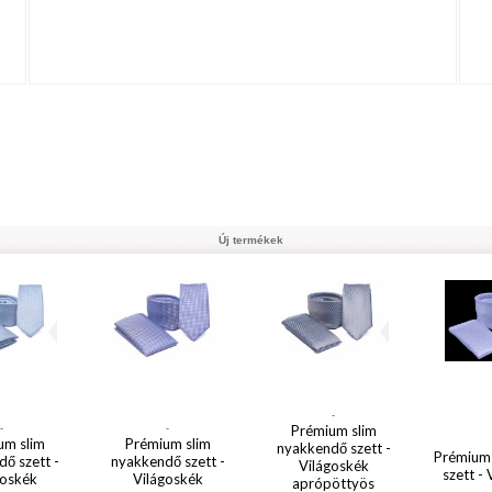
Új termékek
-
-
-
Prémium slim
um slim
Prémium slim
nyakkendő szett -
Prémium
ő szett -
nyakkendő szett -
Világoskék
szett -
goskék
Világoskék
aprópöttyös