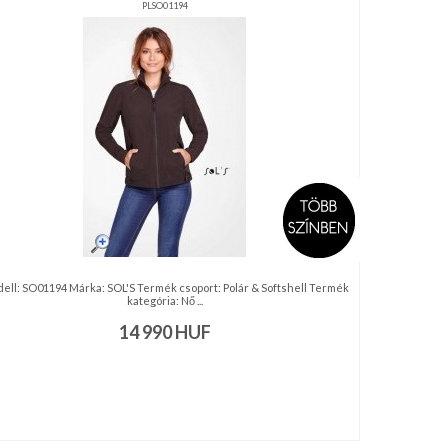
PLSO01194
ell: SO01194 Márka: SOL'S Termék csoport: Polár & Softshell Termék
kategória: Nő ...
14 990
HUF