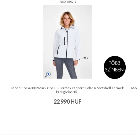
PLSO46802_1
Modell: SO46802 Márka: SOL'S Termék csoport: Polár & Softshell Termék
Mod
kategória: Nő ...
22 990
HUF