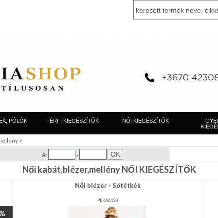
EK, PÓLÓK
FÉRFI KIEGÉSZÍTŐK
NŐI KIEGÉSZÍTŐK
GYE
KIEGÉ
>
,mellény
Ár
-
Női kabát,blézer,mellény NŐI KIEGÉSZÍTŐK
Női blézer - Sötétkék
PLKA6133
4%