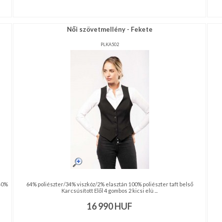
Női szövetmellény - Fekete
PLKA502
 40%
64% poliészter/34% viszkóz/2% elasztán 100% poliészter taft belső
Karcsúsított Elől 4 gombos 2 kicsi elü ...
16 990
HUF