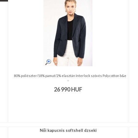
80% poliészter/18% pamut/2% elasztán Interlock szövés Polycotton b&e
...
26 990
HUF
Női kapucnis softshell dzseki