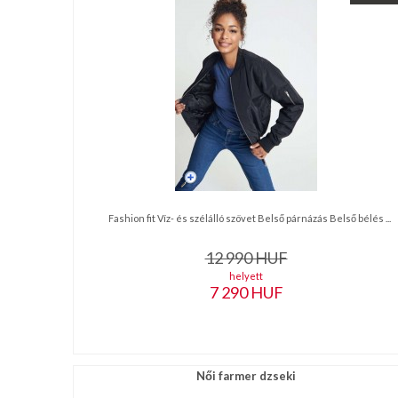
NAGYKERESKEDELEM
MÉRETTÁBLÁZAT
MUNKA-
ÉS
FORMARUHA
DÍSZDOBOZOS
Fashion fit Víz- és szélálló szövet Belső párnázás Belső bélés ...
TERMÉKEK
12 990
HUF
MOST
helyett
7 290
HUF
ÉRKEZETT!
BALLAGÁSRA
Egyedi
Női farmer dzseki