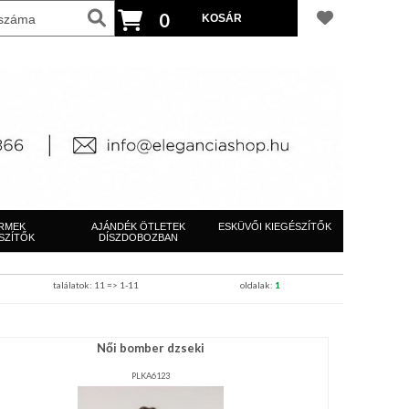
0
RMEK
AJÁNDÉK ÖTLETEK
ESKÜVŐI KIEGÉSZÍTŐK
SZÍTŐK
DÍSZDOBOZBAN
találatok: 11 => 1-11
oldalak:
1
Női bomber dzseki
PLKA6123