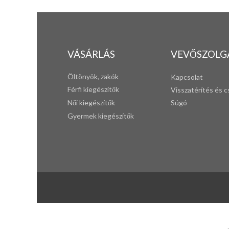
VÁSÁRLÁS
VEVŐSZOLG
Öltönyök, zakók
Kapcsolat
Férfi k
iegészítők
Visszatérítés és c
Női kiegészítők
Súgó
Gyermek kiegészítők
www.eleganciashop.hu - Az eleganciashop webáruház - igényes n