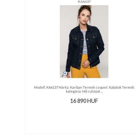
nyakkendő,
PLKA6137
ing
készítés,
hímzés
Nyakkendő
viselési
tudnivalók
Modell: KA6137 Márka: Kariban Termék csoport: Kabátok Termék
kategória: Női ruházat ...
16 890
HUF