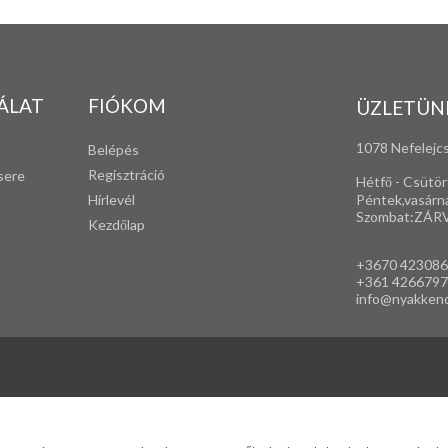
ÁLAT
FIÓKOM
ÜZLETÜN
1078 Nefelejcs
Belépés
Regisztráció
sere
Hétfő - Csütör
Péntek,vasárn
Hírlevél
Szombat:ZÁR
Kezdőlap
+3670 42308
+361 4266797
info@nyakken
yakkendők, ingek, női gyerek ruházati kiegészítők széles választékban, egyedi nyak
nagytételben is.