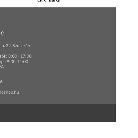
Citromsárga
K:
 u. 22. Szuterén
tök: 8:00 - 17:00
ap,
: 9
:00-14:00
VA
66
doshop.hu
kendők és ingek készítése, hímzése, méretes öltönyök készítése