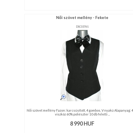
Női szövet mellény - Fekete
DSC03761
Női szövet mellény Fazon: karcsúsított, 4 gombos, V nyakú Alapanyag:
viszkóz 60% poliészter 10 db feletti ...
8 990
HUF