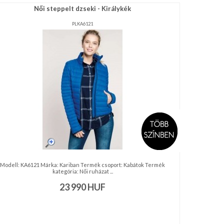
Női steppelt dzseki - Királykék
PLKA6121
Modell: KA6121 Márka: Kariban Termék csoport: Kabátok Termék
kategória: Női ruházat ...
23 990
HUF