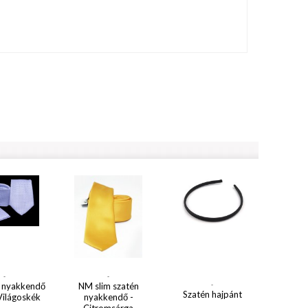
-
-
 nyakkendő
NM slim szatén
-
Szatén hajpánt
 Világoskék
nyakkendő -