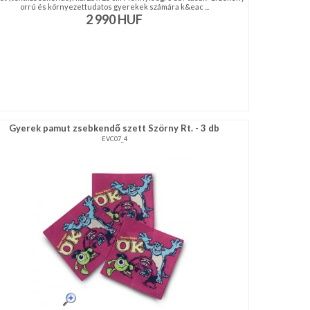
orrú és környezettudatos gyerekek számára k&eac ...
2 990
HUF
Gyerek pamut zsebkendő szett Szörny Rt. - 3 db
EVC07_4