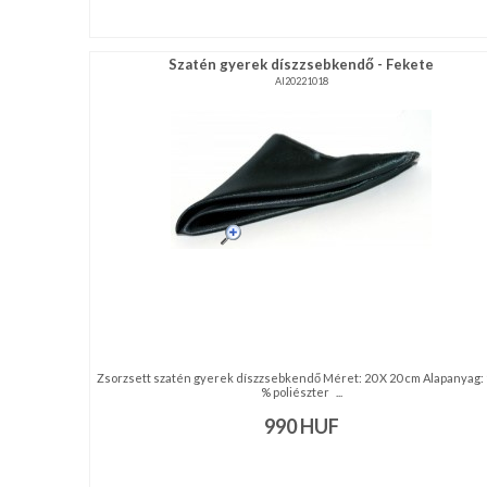
Szatén gyerek díszzsebkendő - Fekete
AI20221018
Zsorzsett szatén gyerek díszzsebkendő Méret: 20 X 20 cm Alapanyag:
% poliészter ...
990
HUF