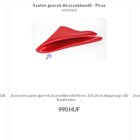
Szatén gyerek díszzsebkendő - Piros
AI20221023
 100
Zsorzsett szatén gyerek díszzsebkendő Méret: 20 X 20 cm Alapanyag: 100
Zsor
% poliészter ...
990
HUF