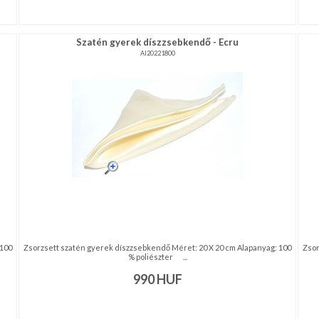
Szatén gyerek díszzsebkendő - Ecru
AI20221800
 100
Zsorzsett szatén gyerek díszzsebkendő Méret: 20 X 20 cm Alapanyag: 100
Zsor
% poliészter ...
990
HUF