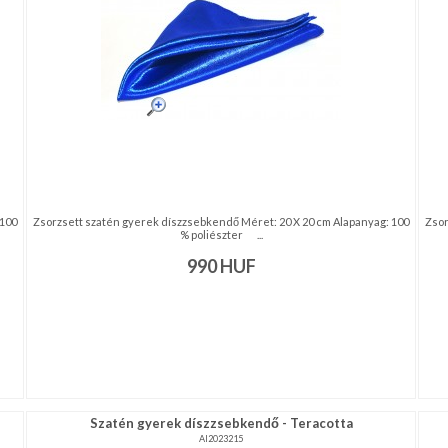
 100
Zsorzsett szatén gyerek díszzsebkendő Méret: 20 X 20 cm Alapanyag: 100
Zsor
% poliészter ...
990
HUF
Szatén gyerek díszzsebkendő - Teracotta
AI2023215