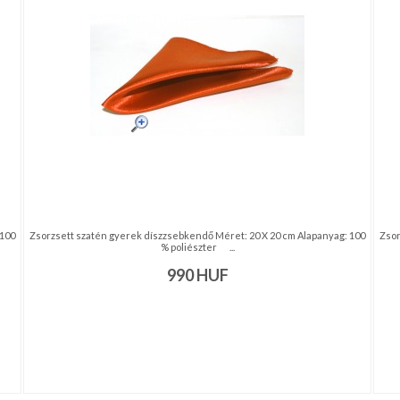
 100
Zsorzsett szatén gyerek díszzsebkendő Méret: 20 X 20 cm Alapanyag: 100
Zsor
% poliészter ...
990
HUF