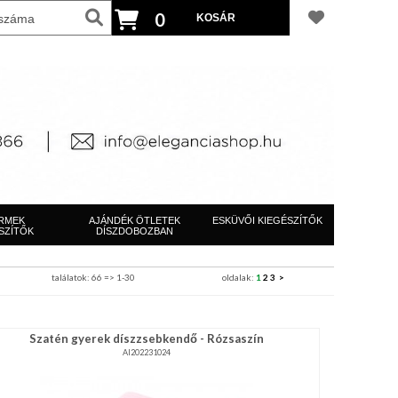
0
RMEK
AJÁNDÉK ÖTLETEK
ESKÜVŐI KIEGÉSZÍTŐK
SZÍTŐK
DÍSZDOBOZBAN
találatok: 66 => 1-30
oldalak:
1
2
3
>
Szatén gyerek díszzsebkendő - Rózsaszín
AI202231024