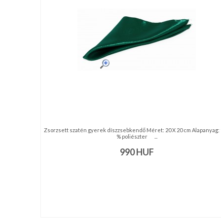
nyakkendő,
ing
készítés,
hímzés
Nyakkendő
viselési
tudnivalók
Zsorzsett szatén gyerek díszzsebkendő Méret: 20 X 20 cm Alapanyag:
% poliészter ...
990
HUF