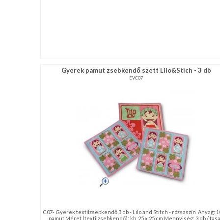
Gyerek pamut zsebkendő szett Lilo&Stich - 3 db
EVC07
C07- Gyerek textilzsebkendő 3 db - Lilo and Stitch - rózsaszín Anyag: 
pamut Méret (textilzsebkendő): kb. 25 x 25 cm Mennyiség: 3 db / tas