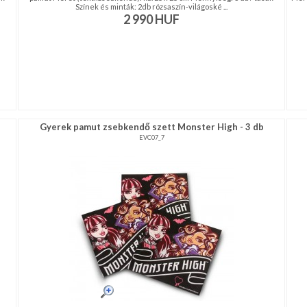
Színek és minták: 2db rózsaszín-világoské ...
2 990
HUF
Gyerek pamut zsebkendő szett Monster High - 3 db
EVC07_7