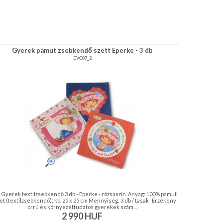
Gyerek pamut zsebkendő szett Eperke - 3 db
EVC07_2
 Gyerek textilzsebkendő 3 db - Eperke - rózsaszín Anyag: 100% pamut
t (textilzsebkendő): kb. 25 x 25 cm Mennyiség: 3 db / tasak Érzékeny
orrú és környezettudatos gyerekek szám ...
2 990
HUF