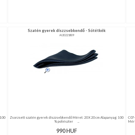
Szatén gyerek díszzsebkendő - Sötétkék
AI20221809
 100
Zsorzsett szatén gyerek díszzsebkendő Méret: 20 X 20 cm Alapanyag: 100
C07-
% poliészter ...
Mére
990
HUF