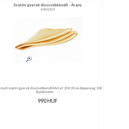
Szatén gyerek díszzsebkendő - Arany
AI20221015
zsett szatén gyerek díszzsebkendő Méret: 20 X 20 cm Alapanyag: 100
% poliészter ...
990
HUF