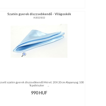
Szatén gyerek díszzsebkendő - Világoskék
AI20221022
zsett szatén gyerek díszzsebkendő Méret: 20 X 20 cm Alapanyag: 100
% poliészter ...
990
HUF