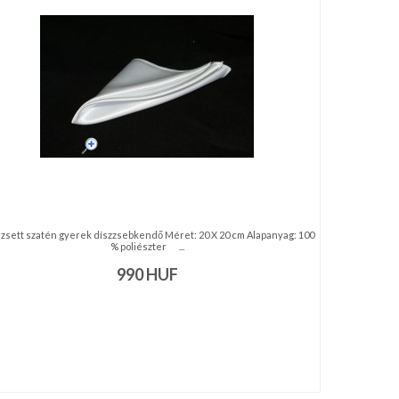
zsett szatén gyerek díszzsebkendő Méret: 20 X 20 cm Alapanyag: 100
% poliészter ...
990
HUF