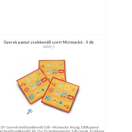
Gyerek pamut zsebkendő szett Micimackó - 3 db
EVC07_5
C07- Gyerek textilzsebkendő 3 db - Micimackó Anyag: 100% pamut
t (textilzsebkendő): kb. 25 x 25 cm Mennyiség: 3 db / tasak Érzékeny