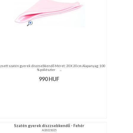
zsett szatén gyerek díszzsebkendő Méret: 20 X 20 cm Alapanyag: 100
% poliészter ...
990
HUF
Szatén gyerek díszzsebkendő - Fehér
AI20221025