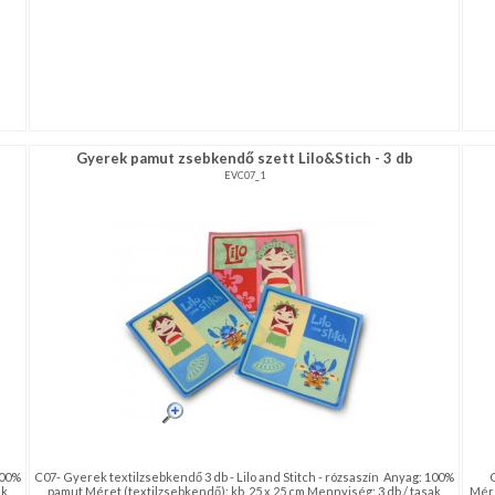
Gyerek pamut zsebkendő szett Lilo&Stich - 3 db
EVC07_1
100%
C07- Gyerek textilzsebkendő 3 db - Lilo and Stitch - rózsaszín Anyag: 100%
ak
pamut Méret (textilzsebkendő): kb. 25 x 25 cm Mennyiség: 3 db / tasak
Mére