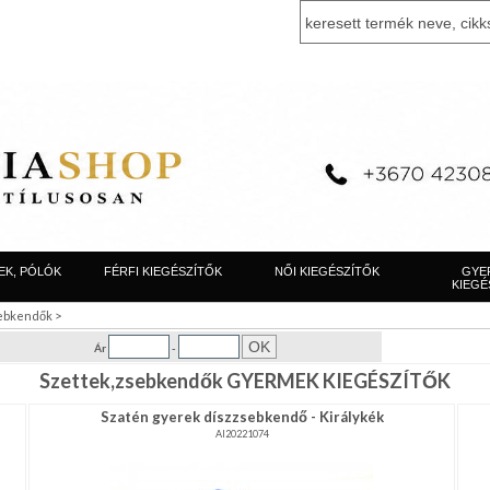
EK, PÓLÓK
FÉRFI KIEGÉSZÍTŐK
NŐI KIEGÉSZÍTŐK
GYE
KIEGÉ
>
sebkendők
Ár
-
Szettek,zsebkendők GYERMEK KIEGÉSZÍTŐK
Szatén gyerek díszzsebkendő - Királykék
AI20221074