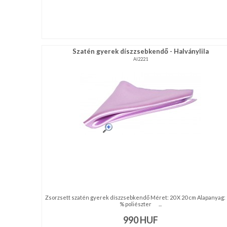
Szatén gyerek díszzsebkendő - Halványlila
AI2221
Zsorzsett szatén gyerek díszzsebkendő Méret: 20 X 20 cm Alapanyag:
% poliészter ...
990
HUF