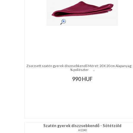
NAGYKERESKEDELEM
MÉRETTÁBLÁZAT
MUNKA-
ÉS
FORMARUHA
Zsorzsett szatén gyerek díszzsebkendő Méret: 20 X 20 cm Alapanyag:
DÍSZDOBOZOS
% poliészter ...
TERMÉKEK
990
HUF
MOST
ÉRKEZETT!
BALLAGÁSRA
Egyedi
Szatén gyerek díszzsebkendő - Sötétzöld
AI2240