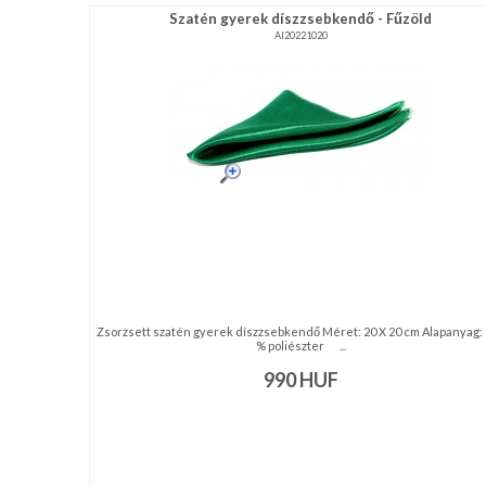
Szatén gyerek díszzsebkendő - Fűzöld
AI20221020
Zsorzsett szatén gyerek díszzsebkendő Méret: 20 X 20 cm Alapanyag:
% poliészter ...
990
HUF