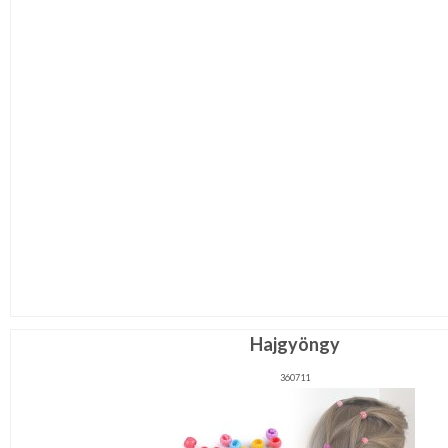
Hajgyöngy
360711