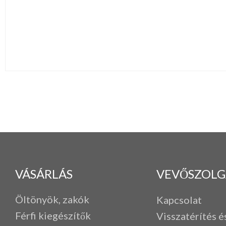
VÁSÁRLÁS
VEVŐSZOLG
Öltönyök, zakók
Kapcsolat
Férfi k
iegészítők
Visszatérítés é