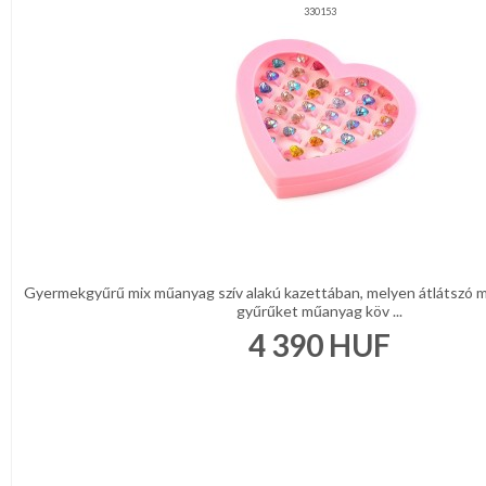
330153
Gyermekgyűrű mix műanyag szív alakú kazettában, melyen átlátszó 
gyűrűket műanyag köv ...
4 390
HUF