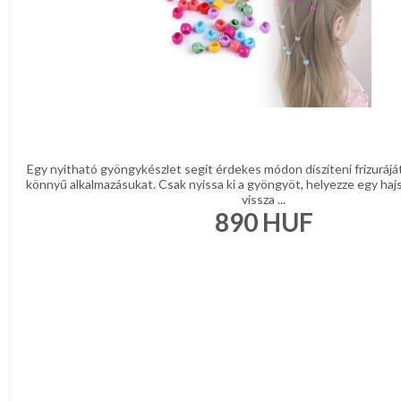
Egy nyitható gyöngykészlet segít érdekes módon díszíteni frizuráját 
könnyű alkalmazásukat. Csak nyissa ki a gyöngyöt, helyezze egy hajs
vissza ...
890
HUF