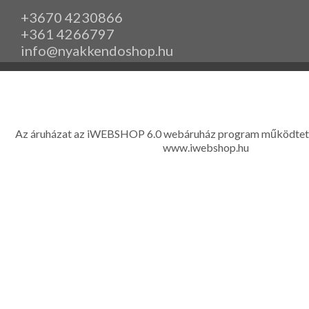
+3670 4230866
+361 4266797
info@nyakkendoshop.hu
www.eleganciashop.hu - Az eleganciashop webáruház - igényes n
gyerek ruházati kiegészítők széles választékban, egyedi ny
készítése, hímzése, méretes öltönyök készítése nagyté
Az áruházat az iWEBSHOP 6.0 webáruház program működtet
www.iwebshop.hu