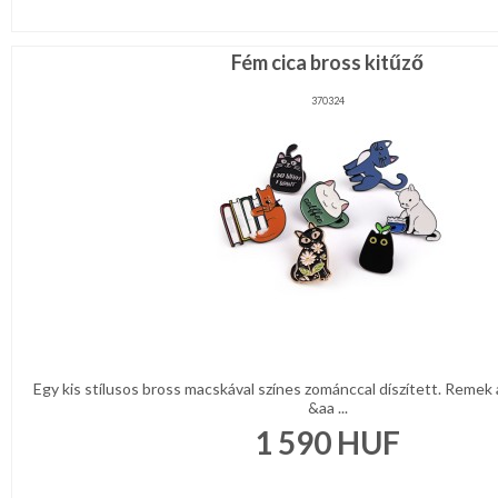
NYARALÁSHOZ
Fém cica bross kitűző
Unisex
termék
370324
Egy kis stílusos bross macskával színes zománccal díszített. Remek
&aa ...
1 590
HUF