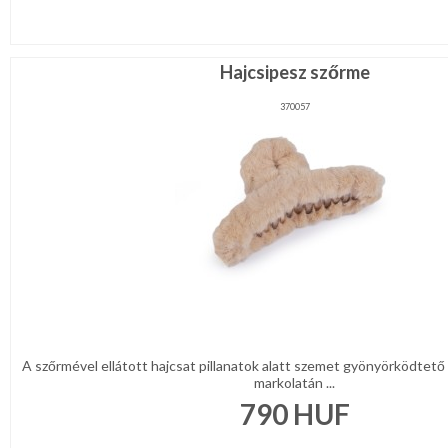
Hajcsipesz szőrme
370057
A szőrmével ellátott hajcsat pillanatok alatt szemet gyönyörködtető f
markolatán ...
790
HUF