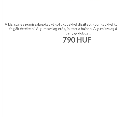
A kis, színes gumiszalagokat vágott kövekkel díszített gyöngyökkel k
fogják értékelni. A gumiszalag erős, jól tart a hajban. A gumiszalag
műanyag doboz ...
790
HUF