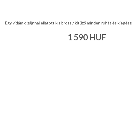
Bézs
Fehér
/
Ecru
Fekete
Egy vidám dizájnnal ellátott kis bross / kitűző minden ruhát és kiegészít
/
Grafit
1 590
HUF
Kék
/
Türkíz
Rózsaszín
/
Lila
Piros
/
Bordó
Zöld
/
Keki
Arany
/
Ezüst
Extra
méretek
Karácsonyi
csomagolás