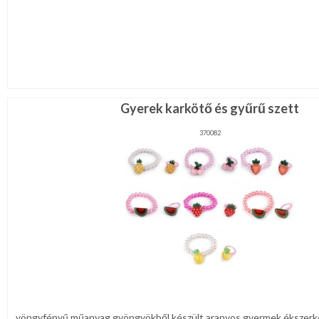
Gyerek karkötő és gyűrű szett
370082
yöngyfényű műanyag gyöngyökből készült aranyos gyermek ékszerké