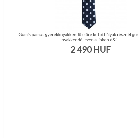
Gumis pamut gyerekknyakkendő előre kötött Nyak résznél gumi
nyakkendő, ezen a linken d&i ...
2 490
HUF