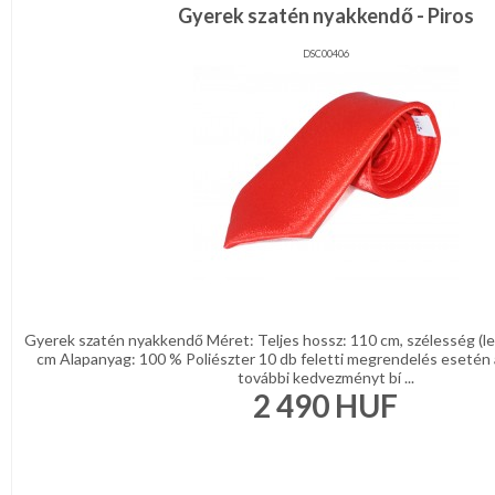
Gyerek szatén nyakkendő - Piros
DSC00406
Gyerek szatén nyakkendő Méret: Teljes hossz: 110 cm, szélesség (le
cm Alapanyag: 100 % Poliészter 10 db feletti megrendelés esetén a
további kedvezményt bí ...
2 490
HUF