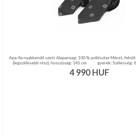
Apa-fia nyakkendő szett Alapanyag: 100 % poliészter Méret, felnőt
(legszélesebb rész), hosszúság: 145 cm gyerek: Szélesség: 6 c
4 990
HUF