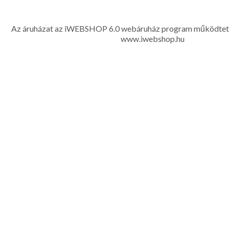
gyerek ruházati kiegészítők széles választékban, egyedi ny
készítése, hímzése, méretes öltönyök készítése nagyté
Az áruházat az iWEBSHOP 6.0 webáruház program működtet
www.iwebshop.hu