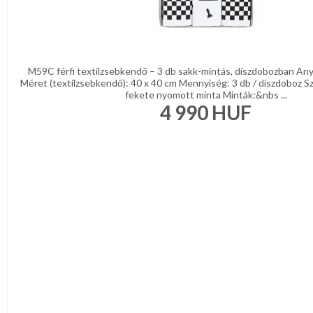
M59C férfi textilzsebkendő – 3 db sakk-mintás, díszdobozban A
Méret (textilzsebkendő): 40 x 40 cm Mennyiség: 3 db / díszdoboz Sz
fekete nyomott minta Minták:&nbs ...
4 990
HUF