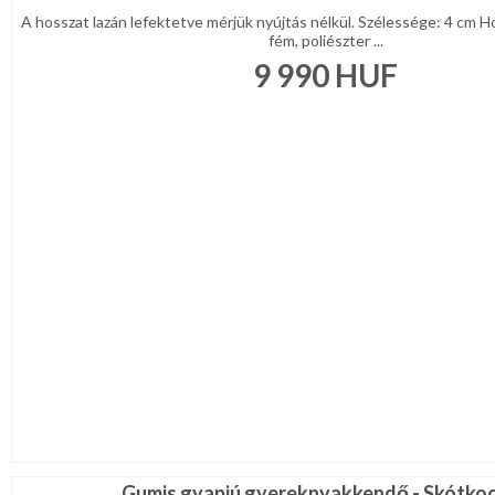
A hosszat lazán lefektetve mérjük nyújtás nélkül. Szélessége: 4 cm H
fém, poliészter ...
9 990
HUF
Gumis gyapjú gyereknyakkendő - Skótko