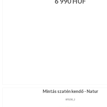
6 990
HUF
Mintás szatén kendő - Natur
870250_2