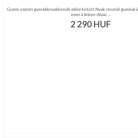
Gumis szatén gyerekknyakkendő előre kötött Nyak résznél gumival á
ezen a linken d&iac ...
2 290
HUF