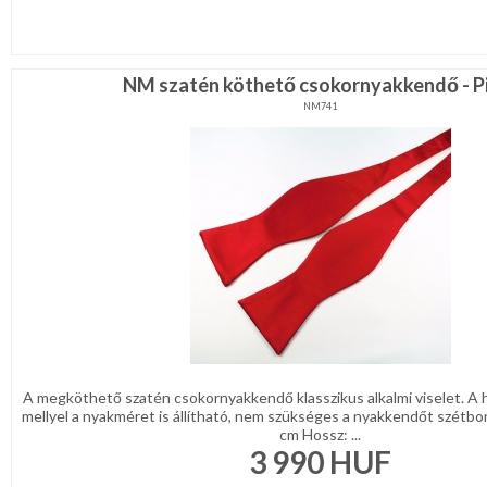
NM szatén köthető csokornyakkendő - P
NM741
A megköthető szatén csokornyakkendő klasszikus alkalmi viselet. A h
mellyel a nyakméret is állítható, nem szükséges a nyakkendőt szétbo
cm Hossz: ...
3 990
HUF