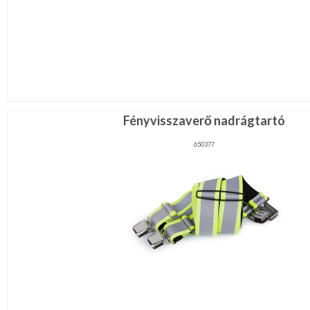
Fényvisszaverő nadrágtartó
650377