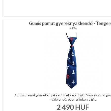
Gumis pamut gyereknyakkendő - Tenger
AI4334
Gumis pamut gyerekknyakkendő előre kötött Nyak résznél gumi
nyakkendő, ezen a linken d&i ...
2 490
HUF