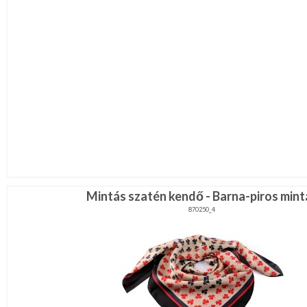
Mintás szatén kendő - Barna-piros mint
870250_4