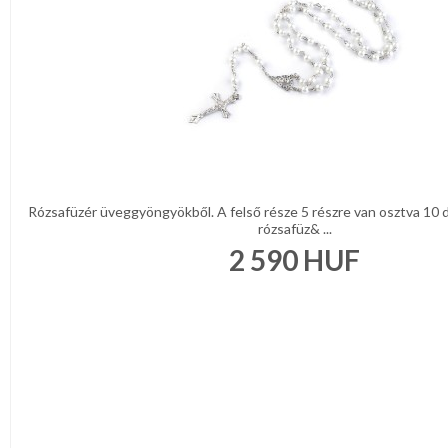
Rózsafüzér üveggyöngyökből. A felső része 5 részre van osztva 10 
rózsafüz& ...
2 590
HUF