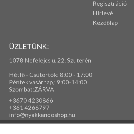
Regisztráció
Hírlevél
Kezdőlap
ÜZLETÜNK:
1078 Nefelejcs u. 22. Szuterén
Hétfő - Csütörtök: 8:00 - 17:00
Péntek,vasárnap,
: 9
:00-14:00
Szombat:ZÁRVA
+3670 4230866
+361 4266797
info@nyakkendoshop.hu
www.eleganciashop.hu - Az eleganciashop webáruház - igényes n