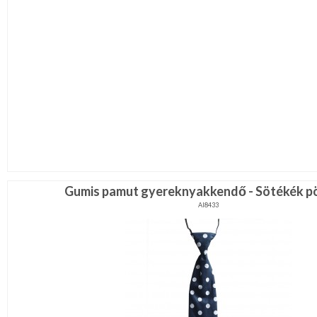
Gumis pamut gyereknyakkendő - Sötékék p
AI8433