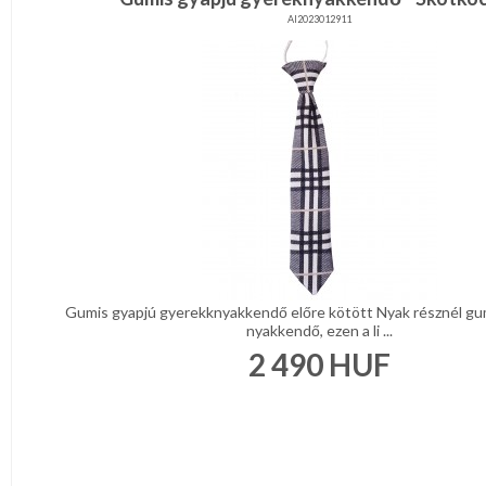
AI2023012911
Gumis gyapjú gyerekknyakkendő előre kötött Nyak résznél gumi
nyakkendő, ezen a li ...
2 490
HUF