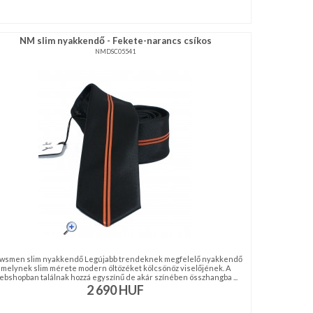
NM slim nyakkendő - Fekete-narancs csíkos
NMDSC05541
wsmen slim nyakkendő Legújabb trendeknek megfelelő nyakkendő
melynek slim mérete modern öltözéket kölcsönöz viselőjének. A
ebshopban találnak hozzá egyszínű de akár színében összhangba ...
2 690
HUF