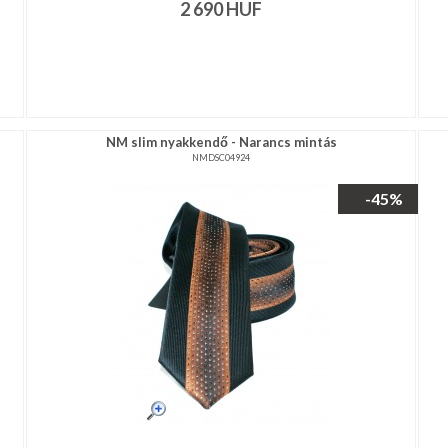
2 690
HUF
NM slim nyakkendő - Narancs mintás
NMDSC04924
-45%