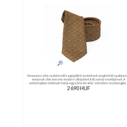
nyakkendő,
ing
készítés,
hímzés
Nyakkendő
viselési
tudnivalók
Newsmen slim nyakkendő Legújabb trendeknek megfelelő nyakken
melynek slim mérete modern öltözéket kölcsönöz viselőjének. A
webshopban találnak hozzá egyszínű de akár színében összhangba ..
2 690
HUF