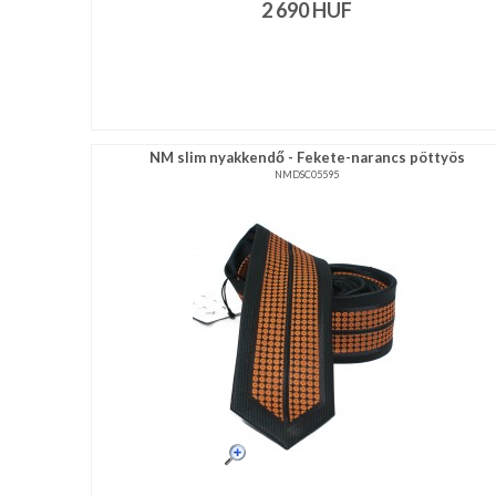
2 690
HUF
NM slim nyakkendő - Fekete-narancs pöttyös
NMDSC05595