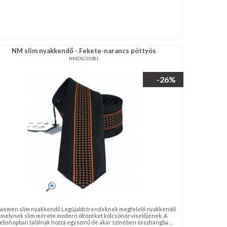
NM slim nyakkendő - Fekete-narancs pöttyös
NMDSC05381
-26%
wsmen slim nyakkendő Legújabb trendeknek megfelelő nyakkendő
melynek slim mérete modern öltözéket kölcsönöz viselőjének. A
ebshopban találnak hozzá egyszínű de akár színében összhangba ...