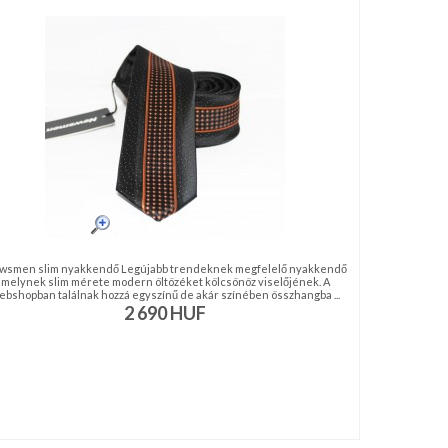
wsmen slim nyakkendő Legújabb trendeknek megfelelő nyakkendő
melynek slim mérete modern öltözéket kölcsönöz viselőjének. A
ebshopban találnak hozzá egyszínű de akár színében összhangba ...
2 690
HUF