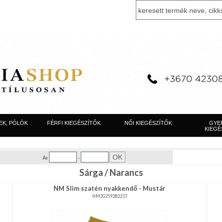
EK, PÓLÓK
FÉRFI KIEGÉSZÍTŐK
NŐI KIEGÉSZÍTŐK
GYE
KIEGÉ
Ár
-
Sárga / Narancs
NM Slim szatén nyakkendő - Mustár
NM20259282217