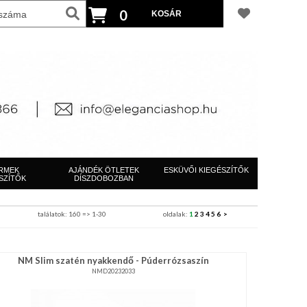
0
RMEK
AJÁNDÉK ÖTLETEK
ESKÜVŐI KIEGÉSZÍTŐK
SZÍTŐK
DÍSZDOBOZBAN
találatok: 160 => 1-30
oldalak:
1
2
3
4
5
6
>
NM Slim szatén nyakkendő - Púderrózsaszín
NMD20232033