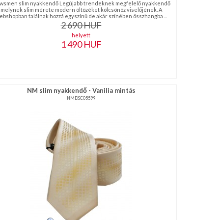
wsmen slim nyakkendő Legújabb trendeknek megfelelő nyakkendő
melynek slim mérete modern öltözéket kölcsönöz viselőjének. A
ebshopban találnak hozzá egyszínű de akár színében összhangba ...
2 690
HUF
helyett
1 490
HUF
NM slim nyakkendő - Vanilia mintás
NMDSC05599