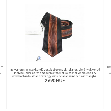
dő
Ne
Newsmen slim nyakkendő Legújabb trendeknek megfelelő nyakkendő
.
melynek slim mérete modern öltözéket kölcsönöz viselőjének. A
w
webshopban találnak hozzá egyszínű de akár színében összhangba ...
2 690
HUF