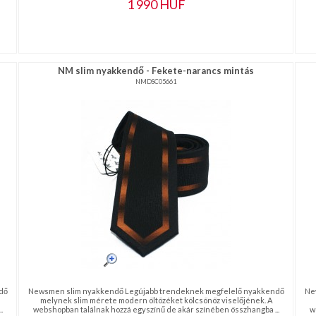
1 990
HUF
NM slim nyakkendő - Fekete-narancs mintás
NMDSC05661
dő
Newsmen slim nyakkendő Legújabb trendeknek megfelelő nyakkendő
Ne
melynek slim mérete modern öltözéket kölcsönöz viselőjének. A
.
webshopban találnak hozzá egyszínű de akár színében összhangba ...
w