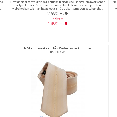
dő
Newsmen slim nyakkendő Legújabb trendeknek megfelelő nyakkendő
Ne
melynek slim mérete modern öltözéket kölcsönöz viselőjének. A
.
webshopban találnak hozzá egyszínű de akár színében összhangba ...
w
2 690
HUF
helyett
1 490
HUF
NM slim nyakkendő - Púderbarack mintás
NMDSC05501