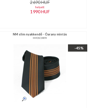
2 690
HUF
helyett
1 990
HUF
NM slim nyakkendő - Óarany mintás
NMDSC04894
-45%