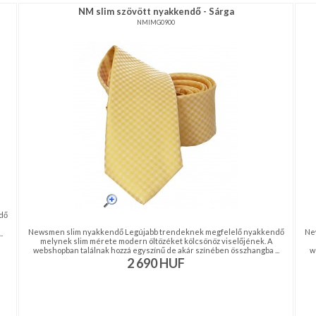
NM slim szövött nyakkendő - Sárga
NMIMG0900
dő
Newsmen slim nyakkendő Legújabb trendeknek megfelelő nyakkendő
Ne
.
melynek slim mérete modern öltözéket kölcsönöz viselőjének. A
webshopban találnak hozzá egyszínű de akár színében összhangba ...
w
2 690
HUF