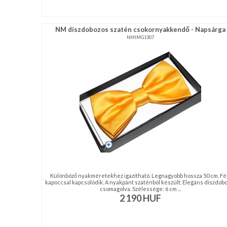
NM díszdobozos szatén csokornyakkendő - Napsárga
NMIMG1307
Különböző nyakméretekhez igazítható. Legnagyobb hossza 50 cm. F
kapoccsal kapcsolódik. A nyakpánt szaténból készült. Elegáns díszdob
csomagolva. Szélessége: 6 cm ...
2 190
HUF