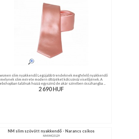
wsmen slim nyakkendő Legújabb trendeknek megfelelő nyakkendő
melynek slim mérete modern öltözéket kölcsönöz viselőjének. A
ebshopban találnak hozzá egyszínű de akár színében összhangba ...
2 690
HUF
NM slim szövött nyakkendő - Narancs csíkos
NMIMG5129