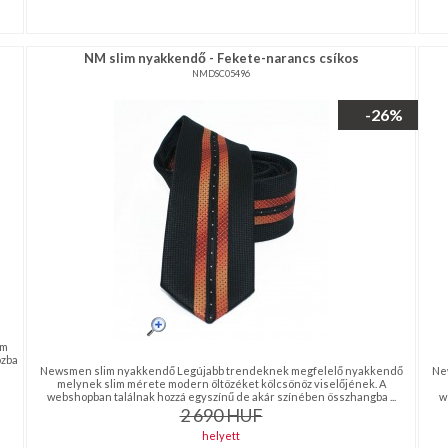
NM slim nyakkendő - Fekete-narancs csíkos
NMDSC05496
-26%
ém
ozba
Newsmen slim nyakkendő Legújabb trendeknek megfelelő nyakkendő
Ne
melynek slim mérete modern öltözéket kölcsönöz viselőjének. A
webshopban találnak hozzá egyszínű de akár színében összhangba ...
w
2 690
HUF
helyett