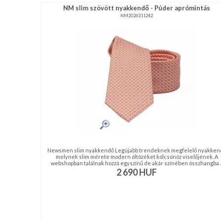
NM slim szövött nyakkendő - Púder aprómintás
NM2026311242
Newsmen slim nyakkendő Legújabb trendeknek megfelelő nyakken
melynek slim mérete modern öltözéket kölcsönöz viselőjének. A
webshopban találnak hozzá egyszínű de akár színében összhangba ..
2 690
HUF