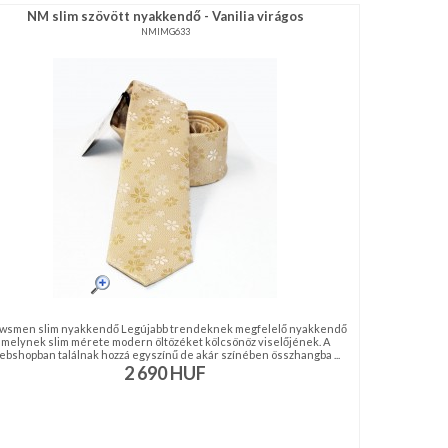
NM slim szövött nyakkendő - Vanilia virágos
NMIMG633
wsmen slim nyakkendő Legújabb trendeknek megfelelő nyakkendő
melynek slim mérete modern öltözéket kölcsönöz viselőjének. A
ebshopban találnak hozzá egyszínű de akár színében összhangba ...
2 690
HUF