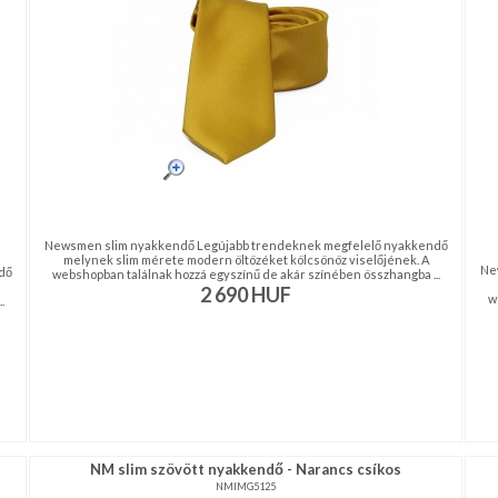
Newsmen slim nyakkendő Legújabb trendeknek megfelelő nyakkendő
melynek slim mérete modern öltözéket kölcsönöz viselőjének. A
Ne
dő
webshopban találnak hozzá egyszínű de akár színében összhangba ...
2 690
HUF
w
.
NM slim szövött nyakkendő - Narancs csíkos
NMIMG5125