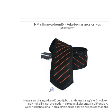
NM slim nyakkendő - Fekete-narancs csíkos
NMDSC05609
Newsmen slim nyakkendő Legújabb trendeknek megfelelő nyakken
melynek slim mérete modern öltözéket kölcsönöz viselőjének. A
webshopban találnak hozzá egyszínű de akár színében összhangba ..