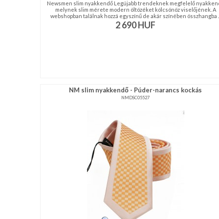
Newsmen slim nyakkendő Legújabb trendeknek megfelelő nyakken
melynek slim mérete modern öltözéket kölcsönöz viselőjének. A
webshopban találnak hozzá egyszínű de akár színében összhangba ..
2 690
HUF
NM slim nyakkendő - Púder-narancs kockás
NMDSC05527