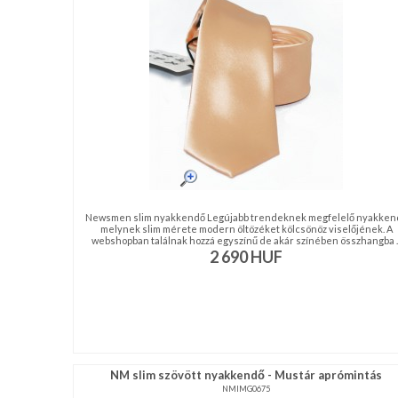
NAGYKERESKEDELEM
MÉRETTÁBLÁZAT
MUNKA-
ÉS
FORMARUHA
DÍSZDOBOZOS
Newsmen slim nyakkendő Legújabb trendeknek megfelelő nyakken
TERMÉKEK
melynek slim mérete modern öltözéket kölcsönöz viselőjének. A
webshopban találnak hozzá egyszínű de akár színében összhangba ..
2 690
HUF
MOST
ÉRKEZETT!
BALLAGÁSRA
Egyedi
NM slim szövött nyakkendő - Mustár aprómintás
NMIMG0675