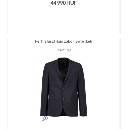
44 990
HUF
Férfi elasztikus zakó - Sötétkék
PLKA6130_1