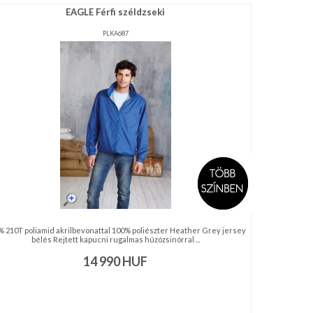
EAGLE Férfi széldzseki
PLKA687
 210T poliamid akrilbevonattal 100% poliészter Heather Grey jersey
bélés Rejtett kapucni rugalmas húzózsinórral ...
14 990
HUF