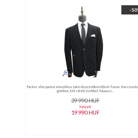
nyakkendő,
ing
-5
készítés,
hímzés
Nyakkendő
viselési
tudnivalók
Parker slim pamut elasztikus zakó díszzsebkendővel. Fazon: Karcsúsítot
gombos, két rátett zsebbel, h&aacu ...
39 990
HUF
helyett
19 990
HUF