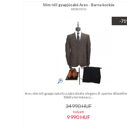
Slim téli gyapjúzakó Ares - Barna kockás
ARDSC05115
-7
Ares slim téli gyapjú zakó Ez a zakó ideális elegáns ill. sportos öltözékhez
Ebből a term&eacu ...
34 990
HUF
helyett
9 990
HUF