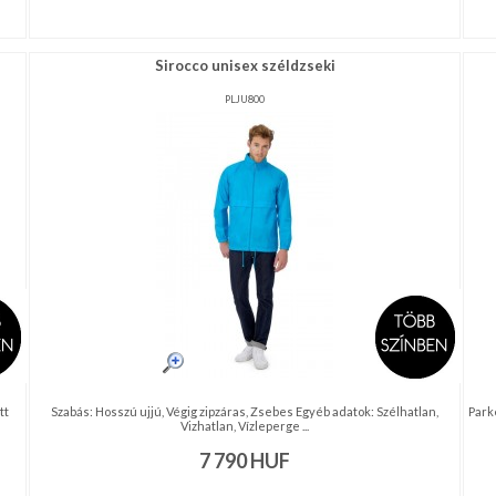
Sirocco unisex széldzseki
PLJU800
tt
Szabás: Hosszú ujjú, Végig zipzáras, Zsebes Egyéb adatok: Szélhatlan,
Park
Vizhatlan, Vízleperge ...
7 790
HUF