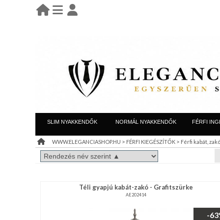
BELÉPÉS
belépés
KEZDŐLAP
regisztráció
információ
LEÁRAZÁS
SLIM NYAKKENDŐK
NORMÁL NYAKKENDŐK
FÉRFI ING
TÁJÉKOZTATÓ
>
>
WWW.ELEGANCIASHOP.HU
FÉRFI KIEGÉSZÍTŐK
Férfi kabát, zak
(ÁSZF)
VISZONTELADÓI
Téli gyapjú kabát-zakó - Grafitszürke
IGÉNY
AE202414
REGISZTRÁCIÓ
-6