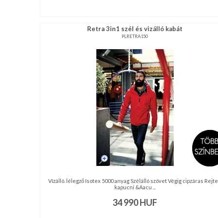
Retra 3in1 szél és vizálló kabát
PLRETRA150
Vízálló. lélegző Isotex 5000 anyag Szélálló szövet Végig cipzáras Rejte
kapucni &Aacu ...
34 990
HUF