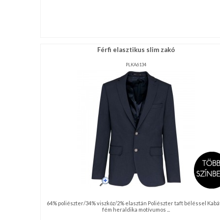
Férfi elasztikus slim zakó
PLKA6134
64% poliészter/34% viszkóz/2% elasztán Poliészter taft béléssel Kabá
fém heraldika motívumos ...