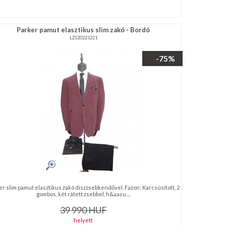
Parker pamut elasztikus slim zakó - Bordó
LZS20221221
-75%
er slim pamut elasztikus zakó díszzsebkendővel. Fazon: Karcsúsított, 2
gombos, két rátett zsebbel, h&aacu ...
39 990
HUF
helyett