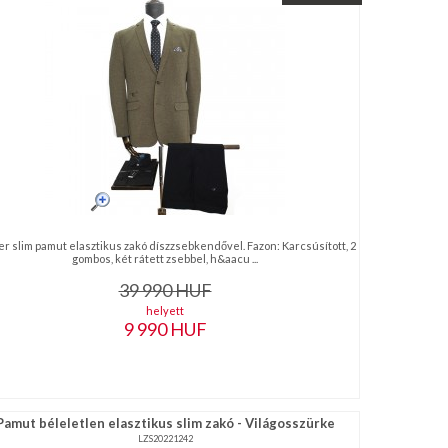
er slim pamut elasztikus zakó díszzsebkendővel. Fazon: Karcsúsított, 2
gombos, két rátett zsebbel, h&aacu ...
39 990
HUF
helyett
9 990
HUF
Pamut béleletlen elasztikus slim zakó - Világosszürke
LZS20221242