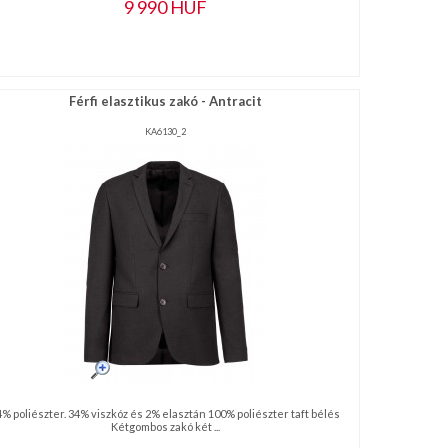
9 990
HUF
Férfi elasztikus zakó - Antracit
KA6130_2
4% poliészter. 34% viszkóz és 2% elasztán 100% poliészter taft bélés
Kétgombos zakó két ...