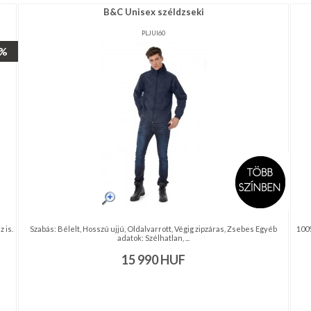
B&C Unisex széldzseki
PLJUI60
1%
 is.
Szabás: Bélelt, Hosszú ujjú, Oldalvarrott, Végig zipzáras, Zsebes Egyéb
100%
adatok: Szélhatlan, ...
15 990
HUF