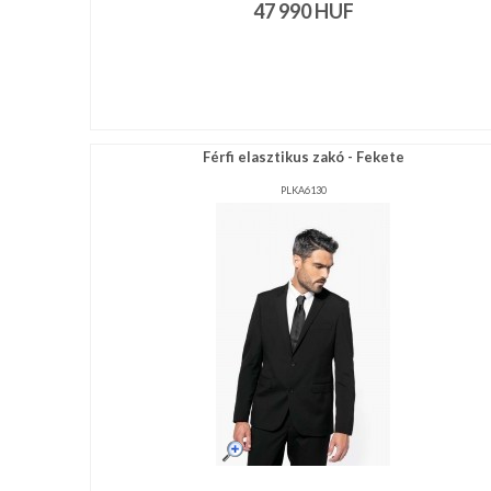
47 990
HUF
Férfi elasztikus zakó - Fekete
PLKA6130