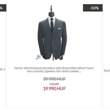
0%
-50%
Parker slim téli pamut elasztikus zakó díszzsebkendővel. Fazon:
t, 2
Park
Karcsúsított, 2 gombos, két rátett zsebbel, ...
39 990
HUF
helyett
19 990
HUF