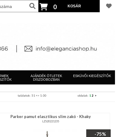
0
RMEK
AJÁNDÉK ÖTLETEK
ESKÜVŐI KIEGÉSZÍTŐK
SZÍTŐK
DÍSZDOBOZBAN
találatok: 51 => 1-30
oldalak:
1
2
>
Parker pamut elasztikus slim zakó - Khaky
LZS20221235
-75%