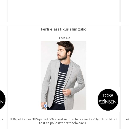
Férfi elasztikus slim zakó
PLKA6132
t 2
80% poliészter/18% pamut/2% elasztán Interlock szövés Polycotton bélelt
6
test és poliészter taft bél&eacu ...