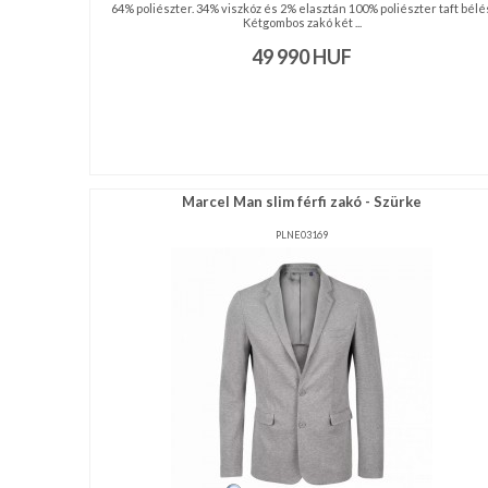
64% poliészter. 34% viszkóz és 2% elasztán 100% poliészter taft bélé
Kétgombos zakó két ...
49 990
HUF
Marcel Man slim férfi zakó - Szürke
PLNE03169