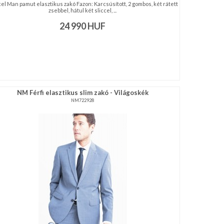
el Man pamut elasztikus zakó Fazon: Karcsúsított, 2 gombos, két rátett
zsebbel, hátul két sliccel, ...
24 990
HUF
NM Férfi elasztikus slim zakó - Világoskék
NM722928