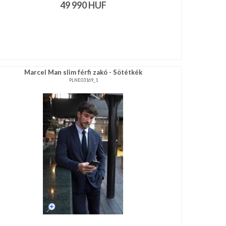
49 990
HUF
Marcel Man slim férfi zakó - Sötétkék
PLNE03169_1