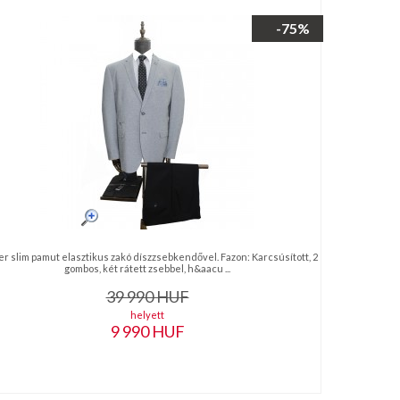
-75%
er slim pamut elasztikus zakó díszzsebkendővel. Fazon: Karcsúsított, 2
gombos, két rátett zsebbel, h&aacu ...
39 990
HUF
helyett
9 990
HUF