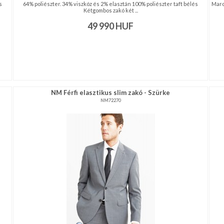
s
64% poliészter. 34% viszkóz és 2% elasztán 100% poliészter taft bélés
Marc
Kétgombos zakó két ...
49 990
HUF
NM Férfi elasztikus slim zakó - Szürke
NM72270