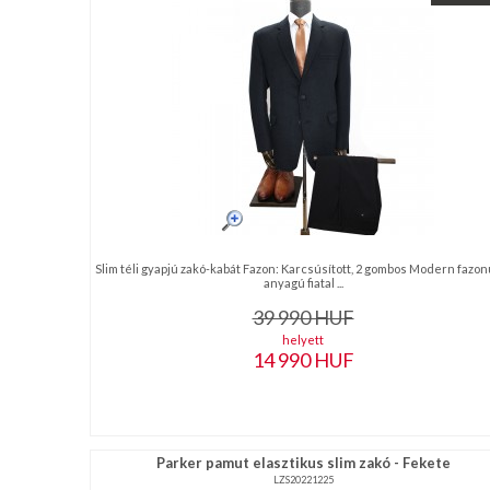
NAGYKERESKEDELEM
MÉRETTÁBLÁZAT
MUNKA-
ÉS
FORMARUHA
DÍSZDOBOZOS
Slim téli gyapjú zakó-kabát Fazon: Karcsúsított, 2 gombos Modern fazon
TERMÉKEK
anyagú fiatal ...
39 990
HUF
MOST
helyett
14 990
HUF
ÉRKEZETT!
BALLAGÁSRA
Egyedi
Parker pamut elasztikus slim zakó - Fekete
LZS20221225