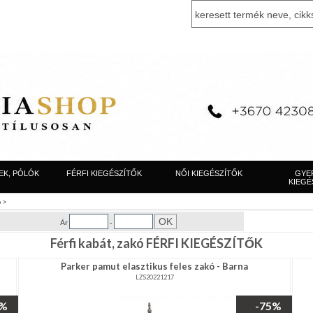
EK, PÓLÓK
FÉRFI KIEGÉSZÍTŐK
NŐI KIEGÉSZÍTŐK
GYE
KIEGÉ
>
ó
Ár
-
Férfi kabát, zakó FÉRFI KIEGÉSZÍTŐK
Parker pamut elasztikus feles zakó - Barna
LZS20221217
3%
-75%