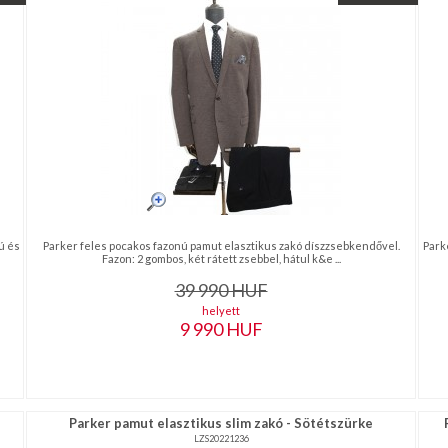
ú és
Parker feles pocakos fazonú pamut elasztikus zakó díszzsebkendővel.
Park
Fazon: 2 gombos, két rátett zsebbel, hátul k&e ...
39 990
HUF
helyett
9 990
HUF
Parker pamut elasztikus slim zakó - Sötétszürke
LZS20221236