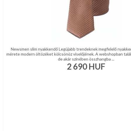
Newsmen slim nyakkendő Legújabb trendeknek megfelelő nyakke
mérete modern öltözéket kölcsönöz viselőjének. A webshopban talá
de akár színében összhangba ...
2 690
HUF