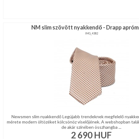
NM slim szövött nyakkendő - Drapp apróm
IMG_4382
Newsmen slim nyakkendő Legújabb trendeknek megfelelő nyakke
mérete modern öltözéket kölcsönöz viselőjének. A webshopban talá
de akár színében összhangba ...
2 690
HUF