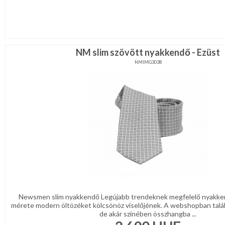
NM slim szövött nyakkendő - Ezüst
NMIMG3038
Newsmen slim nyakkendő Legújabb trendeknek megfelelő nyakke
mérete modern öltözéket kölcsönöz viselőjének. A webshopban talá
de akár színében összhangba ...