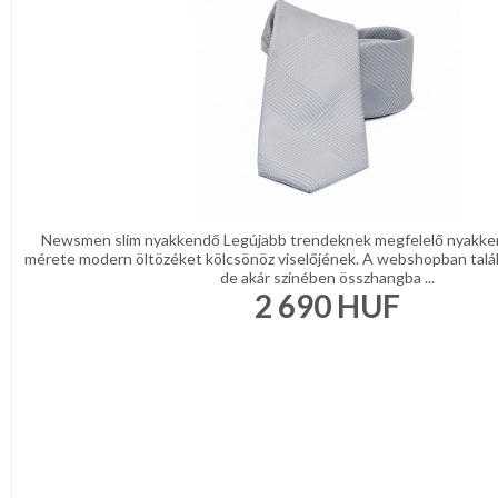
Newsmen slim nyakkendő Legújabb trendeknek megfelelő nyakke
mérete modern öltözéket kölcsönöz viselőjének. A webshopban talá
de akár színében összhangba ...
2 690
HUF