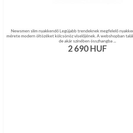
Newsmen slim nyakkendő Legújabb trendeknek megfelelő nyakke
mérete modern öltözéket kölcsönöz viselőjének. A webshopban talá
de akár színében összhangba ...
2 690
HUF