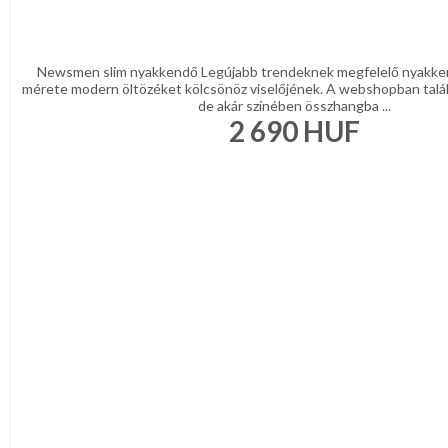
Bordó
Zöld
/
Keki
Newsmen slim nyakkendő Legújabb trendeknek megfelelő nyakke
Arany
mérete modern öltözéket kölcsönöz viselőjének. A webshopban talá
/
de akár színében összhangba ...
Ezüst
2 690
HUF
Extra
méretek
Karácsonyi
csomagolás
NYARALÁSHOZ
Unisex
termék