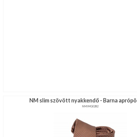
NM slim szövött nyakkendő - Barna apróp
NMIMG0282