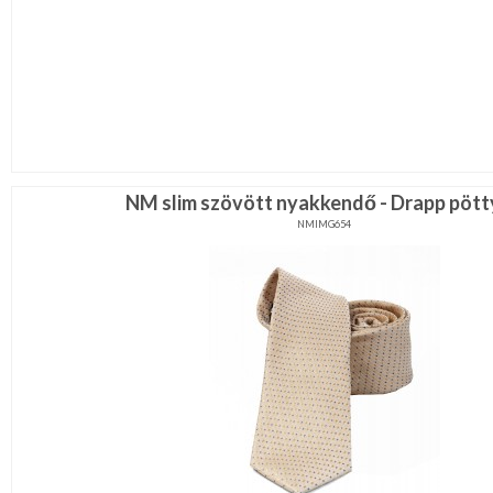
NM slim szövött nyakkendő - Drapp pöt
NMIMG654