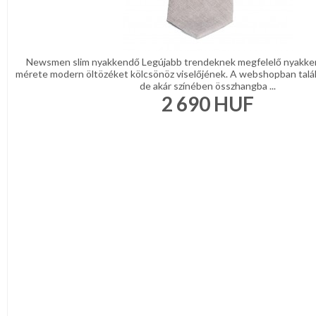
Newsmen slim nyakkendő Legújabb trendeknek megfelelő nyakke
mérete modern öltözéket kölcsönöz viselőjének. A webshopban talá
de akár színében összhangba ...
2 690
HUF