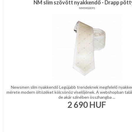
NM slim szövött nyakkendő - Drapp pöt
NMIMG0091
Newsmen slim nyakkendő Legújabb trendeknek megfelelő nyakke
mérete modern öltözéket kölcsönöz viselőjének. A webshopban talá
de akár színében összhangba ...
2 690
HUF