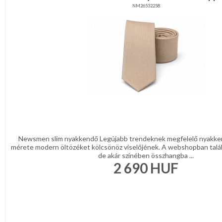
NM26532258
Newsmen slim nyakkendő Legújabb trendeknek megfelelő nyakke
mérete modern öltözéket kölcsönöz viselőjének. A webshopban talá
de akár színében összhangba ...
2 690
HUF