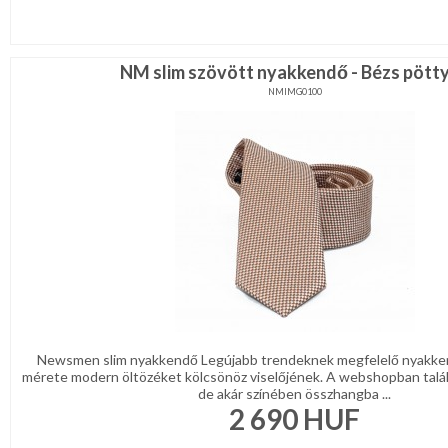
NM slim szövött nyakkendő - Bézs pött
NMIMG0100
Newsmen slim nyakkendő Legújabb trendeknek megfelelő nyakke
mérete modern öltözéket kölcsönöz viselőjének. A webshopban talá
de akár színében összhangba ...
2 690
HUF