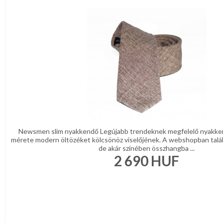
Newsmen slim nyakkendő Legújabb trendeknek megfelelő nyakke
mérete modern öltözéket kölcsönöz viselőjének. A webshopban talá
de akár színében összhangba ...
2 690
HUF