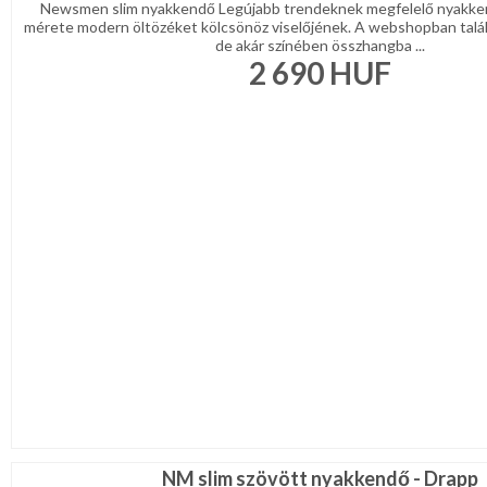
Newsmen slim nyakkendő Legújabb trendeknek megfelelő nyakke
mérete modern öltözéket kölcsönöz viselőjének. A webshopban talá
de akár színében összhangba ...
2 690
HUF
NM slim szövött nyakkendő - Drapp