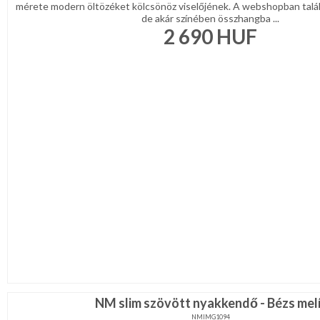
mérete modern öltözéket kölcsönöz viselőjének. A webshopban talá
de akár színében összhangba ...
2 690
HUF
NM slim szövött nyakkendő - Bézs melí
NMIMG1094