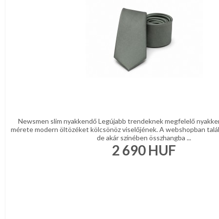
REGISZTRÁCIÓ
Mintás
nyakkendők
NAGYKERESKEDELEM
Szettek
MÉRETTÁBLÁZAT
NORMÁL
NYAKKENDŐK
MUNKA-
FÉRFI
ÉS
INGEK,
PÓLÓK
FORMARUHA
FÉRFI
KIEGÉSZÍTŐK
Newsmen slim nyakkendő Legújabb trendeknek megfelelő nyakke
DÍSZDOBOZOS
mérete modern öltözéket kölcsönöz viselőjének. A webshopban talá
NŐI
de akár színében összhangba ...
TERMÉKEK
KIEGÉSZÍTŐK
2 690
HUF
GYERMEK
MOST
KIEGÉSZÍTŐK
ÉRKEZETT!
AJÁNDÉK
ÖTLETEK
BALLAGÁSRA
DÍSZDOBOZBAN
ESKÜVŐI
KIEGÉSZÍTŐK