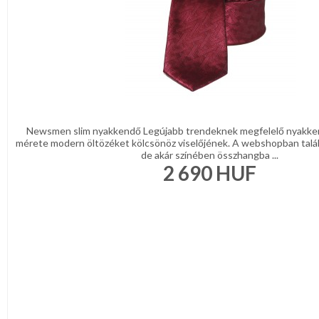
Newsmen slim nyakkendő Legújabb trendeknek megfelelő nyakke
mérete modern öltözéket kölcsönöz viselőjének. A webshopban talá
de akár színében összhangba ...
2 690
HUF