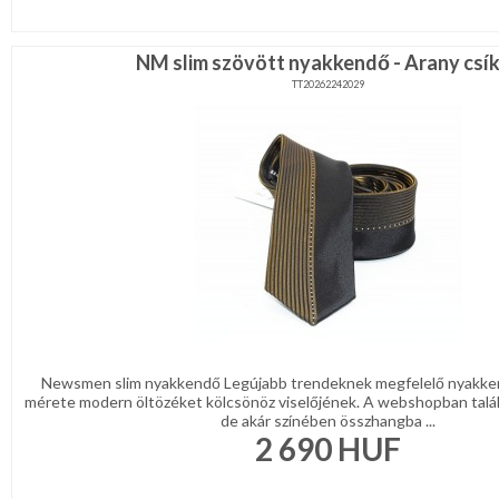
NM slim szövött nyakkendő - Arany csí
TT20262242029
Newsmen slim nyakkendő Legújabb trendeknek megfelelő nyakke
mérete modern öltözéket kölcsönöz viselőjének. A webshopban talá
de akár színében összhangba ...
2 690
HUF