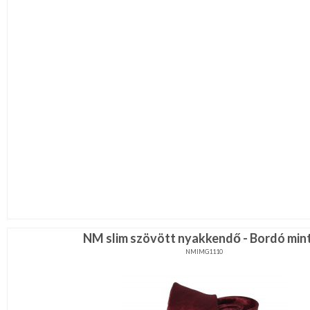
NM slim szövött nyakkendő - Bordó min
NMIMG1110