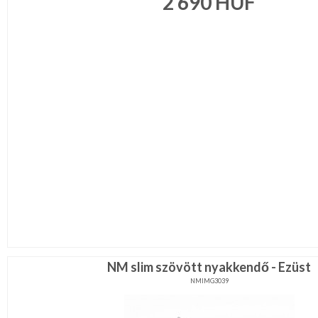
2 690
HUF
NM slim szövött nyakkendő - Ezüst
NMIMG3039