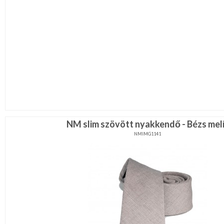
NM slim szövött nyakkendő - Bézs melí
NMIMG1141