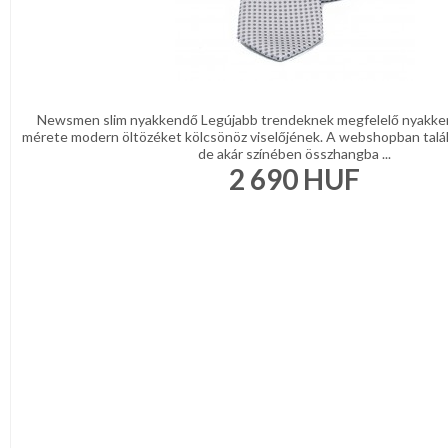
Newsmen slim nyakkendő Legújabb trendeknek megfelelő nyakke
mérete modern öltözéket kölcsönöz viselőjének. A webshopban talá
de akár színében összhangba ...
2 690
HUF