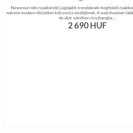
Newsmen slim nyakkendő Legújabb trendeknek megfelelő nyakke
mérete modern öltözéket kölcsönöz viselőjének. A webshopban talá
de akár színében összhangba ...
2 690
HUF