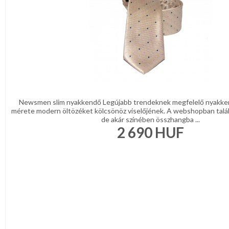
Newsmen slim nyakkendő Legújabb trendeknek megfelelő nyakke
mérete modern öltözéket kölcsönöz viselőjének. A webshopban talá
de akár színében összhangba ...
2 690
HUF