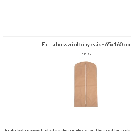
Extra hosszú öltönyzsák - 65x160 cm
890126
A ruhatáska megvédi ruháit minden kezelés során. Nem szőtt anyagból 