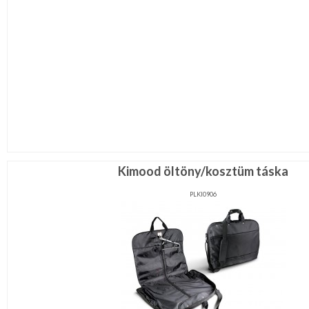
Kimood öltöny/kosztüm táska
PLKI0906