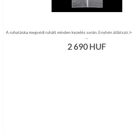
A ruhatáska megvédi ruháit minden kezelés során. Enyhén átlátszó. 
...
2 690
HUF