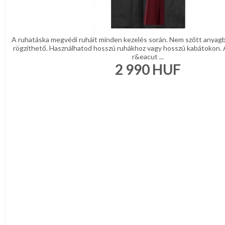
DÍSZDOBOZBAN
ESKÜVŐI
KIEGÉSZÍTŐK
GYÁSZ
A ruhatáska megvédi ruháit minden kezelés során. Nem szőtt anyagból
TERMÉKEK
rögzíthető. Használhatod hosszú ruhákhoz vagy hosszú kabátokon. 
r&eacut ...
MUNKA-,FORMARUHA
2 990
HUF
Sárga
/
Narancs
Barna
/
Bézs
Fehér
/
Ecru
Fekete
/
Grafit
Kék
/
Türkíz
Rózsaszín
/