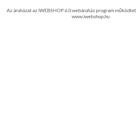
készítése, hímzése, méretes öltönyök készítése nagyté
Az áruházat az iWEBSHOP 6.0 webáruház program működtet
www.iwebshop.hu