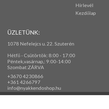
Hírlevél
Kezdőlap
ÜZLETÜNK:
1078 Nefelejcs u. 22. Szuterén
Hétfő - Csütörtök: 8:00 - 17:00
Péntek,vasárnap,
: 9
:00-14:00
Szombat:ZÁRVA
+3670 4230866
+361 4266797
info@nyakkendoshop.hu
www.eleganciashop.hu - Az eleganciashop webáruház - igényes n
gyerek ruházati kiegészítők széles választékban, egyedi ny