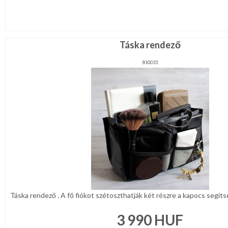
Táska rendező
810033
Táska rendező . A fő fiókot szétoszthatják két részre a kapocs segíts
3 990
HUF