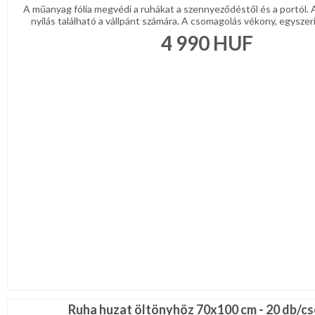
A műanyag fólia megvédi a ruhákat a szennyeződéstől és a portól. 
nyílás található a vállpánt számára. A csomagolás vékony, egyszeri 
4 990
HUF
Ruha huzat öltönyhöz 70x100 cm - 20 db/