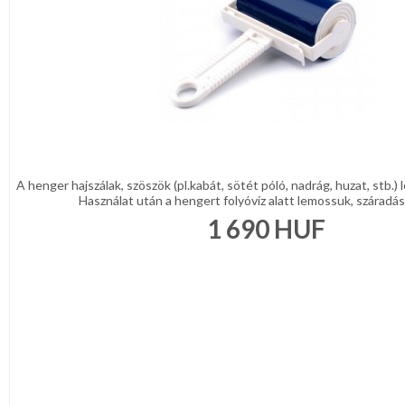
A henger hajszálak, szöszök (pl.kabát, sötét póló, nadrág, huzat, stb.) l
Használat után a hengert folyóvíz alatt lemossuk, száradás 
1 690
HUF