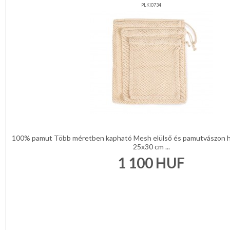
PLKI0734
100% pamut Több méretben kapható Mesh elülső és pamutvászon h
25x30 cm ...
1 100
HUF