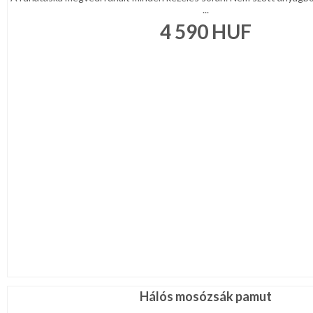
...
4 590
HUF
Hálós mosózsák pamut