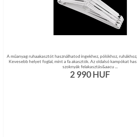
A műanyag ruhaakasztót használhatod ingekhez, pólókhoz, ruhákhoz,
Kevesebb helyet foglal, mint a fa akasztók. Az oldalsó kampókat has
szoknyák felakasztás&aacu ...
2 990
HUF