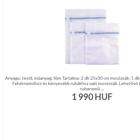
sál
REGISZTRÁCIÓ
Mandzsetta,
Nyakkendőtű
NAGYKERESKEDELEM
Férfi
öv,
ékszer
MÉRETTÁBLÁZAT
Férfi
nadrágtartó
MUNKA-
Férfi
ÉS
kabát,
zakó
FORMARUHA
Férfi
táska,
Anyaga: textil, műanyag, fém Tartalma: 2 db 25x30 cm mosózsák; 1 
DÍSZDOBOZOS
pénztárca
Fehérneműhöz és kényesebb ruhákhoz való mosózsák. Lehetővé t
Diszzsebkendő
TERMÉKEK
ruhanemű ...
1 990
HUF
Pamut
MOST
zsebkendő
ÉRKEZETT!
Férfi
esernyő,esőkabát
BALLAGÁSRA
Csokornyakkendő