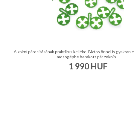
A zokni párositásának praktikus kelléke. Biztos önnel is gyakran e
mosogépbe berakott pár zoknib ...
1 990
HUF