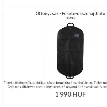
Lila
Piros
/
Öltönyzsák - Fekete-összehajtható
Bordó
Zöld
NM20171
/
Keki
Arany
/
Ezüst
Extra
méretek
Karácsonyi
csomagolás
NYARALÁSHOZ
Unisex
termék
Fekete öltönyzsák, praktikus táska formájúra összehajtható. Teljes m
Óvja meg öltönyét ezzel a légáteresztő anyagú öltönyzsákkal! A zsák 
1 990
HUF