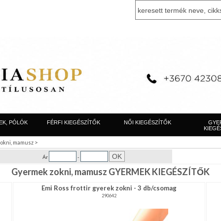
EK, PÓLÓK
FÉRFI KIEGÉSZÍTŐK
NŐI KIEGÉSZÍTŐK
GYE
KIEGÉ
>
okni, mamusz
Ár
-
Gyermek zokni, mamusz GYERMEK KIEGÉSZÍTŐK
Emi Ross frottir gyerek zokni - 3 db/csomag
290642