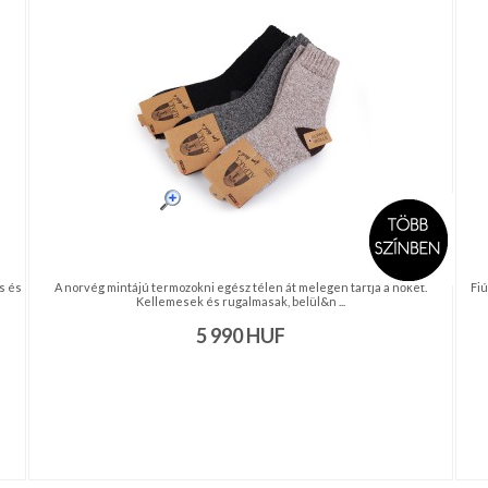
s és
A norvég mintájú termozokni egész télen át melegen tartja a nőket.
Fiú
Kellemesek és rugalmasak, belül&n ...
5 990
HUF