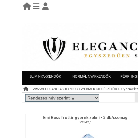
BELÉPÉS
belépés
KEZDŐLAP
regisztráció
információ
LEÁRAZÁS
SLIM NYAKKENDŐK
NORMÁL NYAKKENDŐK
FÉRFI ING
TÁJÉKOZTATÓ
>
>
WWW.ELEGANCIASHOP.HU
GYERMEK KIEGÉSZÍTŐK
Gyermek z
(ÁSZF)
VISZONTELADÓI
Emi Ross frottir gyerek zokni - 3 db/csomag
IGÉNY
290642_1
REGISZTRÁCIÓ