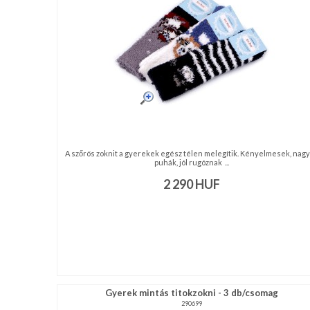
NAGYKERESKEDELEM
MÉRETTÁBLÁZAT
MUNKA-
ÉS
FORMARUHA
A szőrös zoknit a gyerekek egész télen melegítik. Kényelmesek, nag
DÍSZDOBOZOS
puhák, jól rugóznak ...
TERMÉKEK
2 290
HUF
MOST
ÉRKEZETT!
BALLAGÁSRA
Egyedi
Gyerek mintás titokzokni - 3 db/csomag
290699