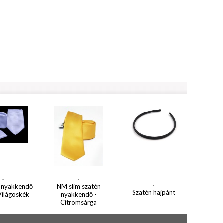
-
-
 nyakkendő
NM slim szatén
-
Szatén hajpánt
 Világoskék
nyakkendő -
Citromsárga