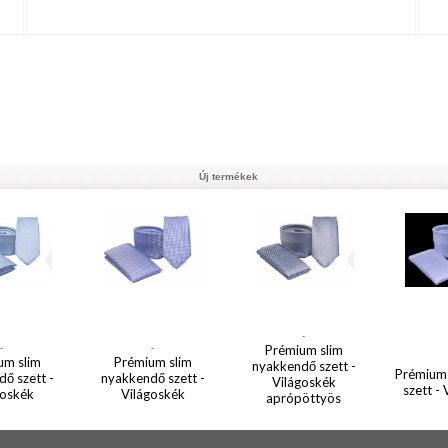
Új termékek
-
-
-
Prémium slim
um slim
Prémium slim
nyakkendő szett -
Prémium
ő szett -
nyakkendő szett -
Világoskék
szett -
goskék
Világoskék
aprópöttyös