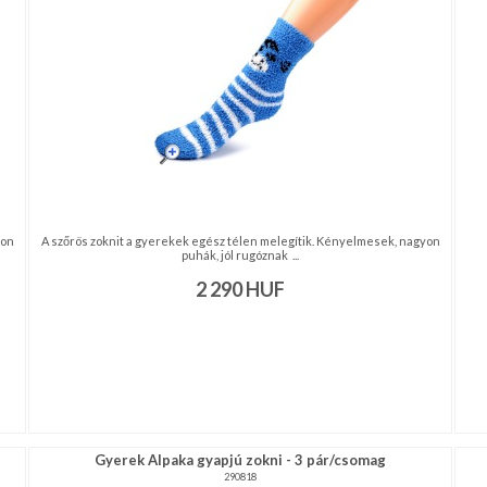
yon
A szőrös zoknit a gyerekek egész télen melegítik. Kényelmesek, nagyon
puhák, jól rugóznak ...
2 290
HUF
Gyerek Alpaka gyapjú zokni - 3 pár/csomag
290818