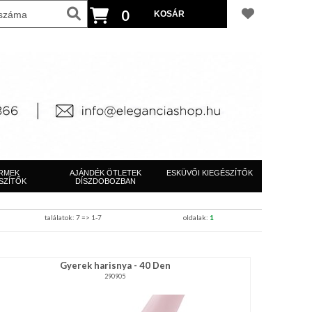
0
RMEK
AJÁNDÉK ÖTLETEK
ESKÜVŐI KIEGÉSZÍTŐK
SZÍTŐK
DÍSZDOBOZBAN
találatok: 7 => 1-7
oldalak:
1
Gyerek harisnya - 40 Den
290905