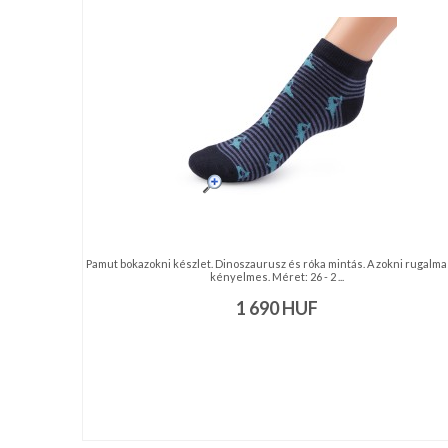
nyakkendő,
ing
készítés,
hímzés
Nyakkendő
viselési
tudnivalók
Pamut bokazokni készlet. Dinoszaurusz és róka mintás. A zokni rugalma
kényelmes. Méret: 26 - 2 ...
1 690
HUF