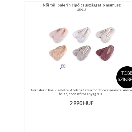
Női téli balerin cipő csúszásgátló mamusz
290619
Női balerin házi viseletre. A felső részén fonott copf minta található
belsejébenszőrös anyag talá ...
2 990
HUF