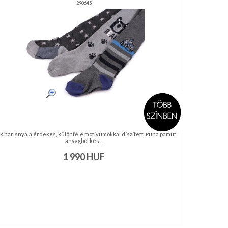
290645
k harisnyája érdekes, különféle motívumokkal díszített. Puha pamut
anyagból kés ...
1 990
HUF