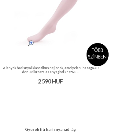
A lányok harisnyái klasszikus nejlonok, amelyek puhasága 40
den . Mikroszálas anyagból kész&u ...
2 590
HUF
Gyerek fiú harisnyanadrág