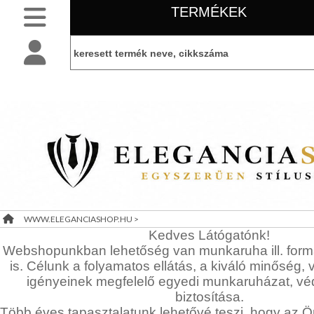
TERMÉKEK
SLIM
NYAKKENDŐK
BELÉPÉS
belépés
NORMÁL
NYAKKENDŐK
KEZDŐLAP
regisztráció
FÉRFI
INGEK,
PÓLÓK
információ
LEÁRAZÁS
FÉRFI
KIEGÉSZÍTŐK
WWW.ELEGANCIASHOP.HU
>
TÁJÉKOZTATÓ
NŐI
Kedves Látógatónk!
KIEGÉSZÍTŐK
(ÁSZF)
Webshopunkban lehetőség van munkaruha ill. form
GYERMEK
is. Célunk a folyamatos ellátás, a kiváló minőség, 
KIEGÉSZÍTŐK
VISZONTELADÓI
igényeinek megfelelő egyedi munkaruházat, vé
AJÁNDÉK
IGÉNY
biztosítása.
ÖTLETEK
Több éves tapasztalatunk lehetővé teszi, hogy az Ö