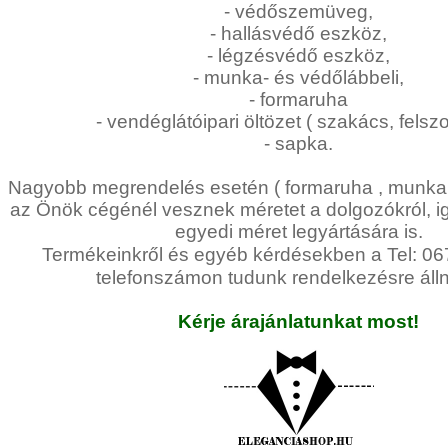
Egyedi
Lila
- védőszemüveg,
Piros
nyakkendő,
- hallásvédő eszköz,
/
- légzésvédő eszköz,
Bordó
ing
Zöld
- munka- és védőlábbeli,
készítés,
/
- formaruha
Keki
hímzés
- vendéglátóipari öltözet ( szakács, felszo
Arany
/
- sapka.
Ezüst
Nyakkendő
Extra
Nagyobb megrendelés esetén ( formaruha , munkar
méretek
viselési
az Önök cégénél vesznek méretet a dolgozókról, i
tudnivalók
Karácsonyi
egyedi méret legyártására is.
csomagolás
Termékeinkről és egyéb kérdésekben a Tel: 0
NYARALÁSHOZ
telefonszámon tudunk rendelkezésre álln
Kérje árajánlatunkat most!
Unisex
termék