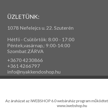
ÜZLETÜNK:
1078 Nefelejcs u. 22. Szuterén
Hétfő - Csütörtök: 8:00 - 17:00
Péntek,vasárnap,
: 9
:00-14:00
Szombat:ZÁRVA
+3670 4230866
+361 4266797
info@nyakkendoshop.hu
www.eleganciashop.hu - Az eleganciashop webáruház - igényes n
gyerek ruházati kiegészítők széles választékban, egyedi ny
készítése, hímzése, méretes öltönyök készítése nagyté
Az áruházat az iWEBSHOP 6.0 webáruház program működtet
www.iwebshop.hu