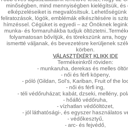
DÍSZDOBOZBAN
REGISZTRÁCIÓ
minőségben, mind mennyiségben kielégítsük, és 
ESKÜVŐI
KIEGÉSZÍTŐK
elképzeléseiket is megvalósítsuk. Lehetőségünk
feliratozások, lógók, emblémák elkészítésére is sz
NAGYKERESKEDELEM
GYÁSZ
hímzéssel. Cégüket is egyedi – az Önöknek legin
TERMÉKEK
munka- és formaruhákba tudjuk öltöztetni..Termék
MÉRETTÁBLÁZAT
MUNKA-,FORMARUHA
folyamatosan bővítjük, és törekszünk arra, hog
ismertté váljanak, és bevezetésre kerüljenek szél
MUNKA-
Sárga
körben.
ÉS
/
VÁLASZTÉKÉRT KLIKK IDE
Narancs
FORMARUHA
Termékeinkről röviden:
Barna
/
- munkaruha, derekas és melles öltö
DÍSZDOBOZOS
Bézs
- női és férfi köpeny,
Fehér
- póló (Gildan, Sol’s, Kariban, Fruit of the lo
TERMÉKEK
/
- női és férfi ing,
Ecru
Fekete
- téli védőruházat; kabát, dzseki, mellény, pol
MOST
/
- hőálló védőruha,
Grafit
ÉRKEZETT!
Kék
- vízhatlan védőöltözet,
/
- jól láthatósági-, és egyszer használatos 
BALLAGÁSRA
Türkíz
- védőkesztyű,
Rózsaszín
- arc- és fejvédő,
/