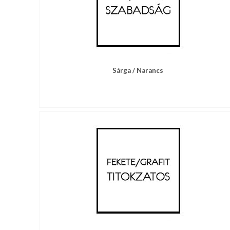
nyakkendő,
ing
készítés,
hímzés
Nyakkendő
Sárga / Narancs
viselési
tudnivalók