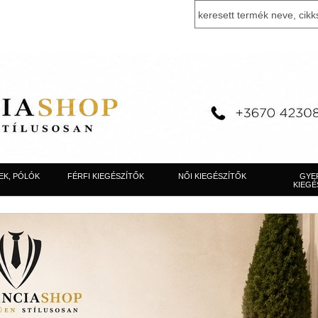
EK, PÓLÓK
FÉRFI KIEGÉSZÍTŐK
NŐI KIEGÉSZÍTŐK
GYE
KIEGÉ