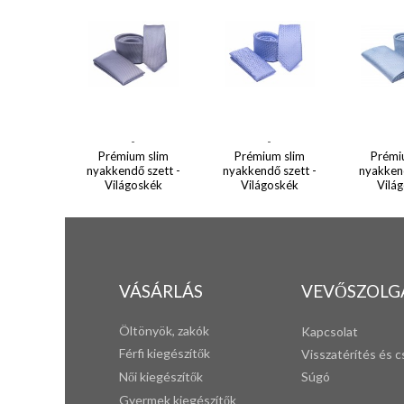
-
-
Prémium slim
Prémium slim
Prémi
nyakkendő szett -
nyakkendő szett -
nyakkend
Világoskék
Világoskék
Vilá
VÁSÁRLÁS
VEVŐSZOLG
Öltönyök, zakók
Kapcsolat
Férfi k
iegészítők
Visszatérítés és c
Női kiegészítők
Súgó
Gyermek kiegészítők