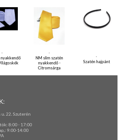
-
-
-
 nyakkendő
NM slim szatén
Szatén hajpánt
 Világoskék
nyakkendő -
Citromsárga
K:
 u. 22. Szuterén
tök: 8:00 - 17:00
ap,
: 9
:00-14:00
VA