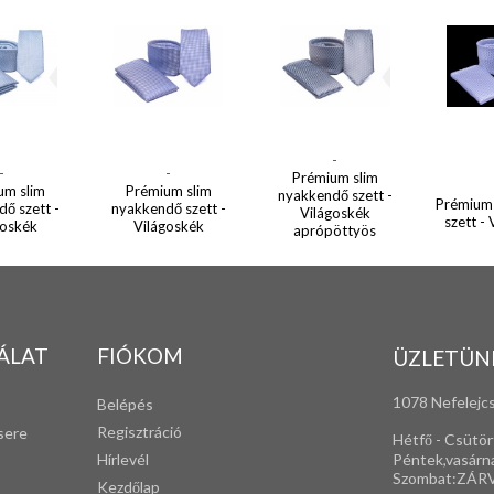
-
-
-
Prémium slim
um slim
Prémium slim
nyakkendő szett -
Prémium
ő szett -
nyakkendő szett -
Világoskék
szett -
goskék
Világoskék
aprópöttyös
ÁLAT
FIÓKOM
ÜZLETÜN
1078 Nefelejcs
Belépés
Regisztráció
sere
Hétfő - Csütör
Péntek,vasárn
Hírlevél
Szombat:ZÁR
Kezdőlap