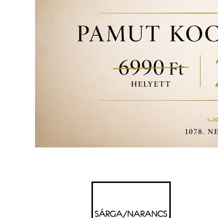
NAGYKERESKEDELEM
MÉRETTÁBLÁZAT
MUNKA-
ÉS
FORMARUHA
DÍSZDOBOZOS
TERMÉKEK
MOST
ÉRKEZETT!
BALLAGÁSRA
Egyedi