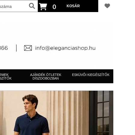
0
RMEK
AJÁNDÉK ÖTLETEK
ESKÜVŐI KIEGÉSZÍTŐK
SZÍTŐK
DÍSZDOBOZBAN