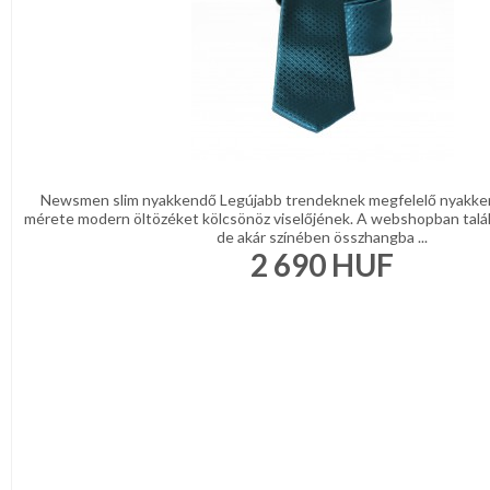
Newsmen slim nyakkendő Legújabb trendeknek megfelelő nyakke
mérete modern öltözéket kölcsönöz viselőjének. A webshopban talá
de akár színében összhangba ...
2 690
HUF