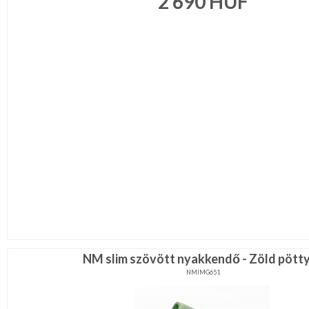
2 690
HUF
NM slim szövött nyakkendő - Zöld pött
NMIMG651