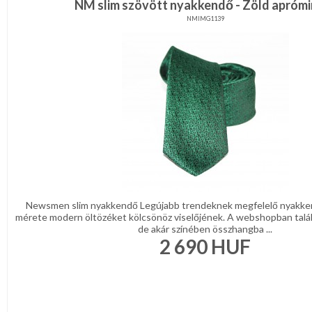
NM slim szövött nyakkendő - Zöld aprómi
NMIMG1139
Newsmen slim nyakkendő Legújabb trendeknek megfelelő nyakke
mérete modern öltözéket kölcsönöz viselőjének. A webshopban talá
de akár színében összhangba ...
2 690
HUF