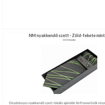
NM nyakkendő szett - Zöld-fekete min
NMIMG6686
Díszdobozos nyakkendő szett Ideális ajándék férfi ismerősők rész