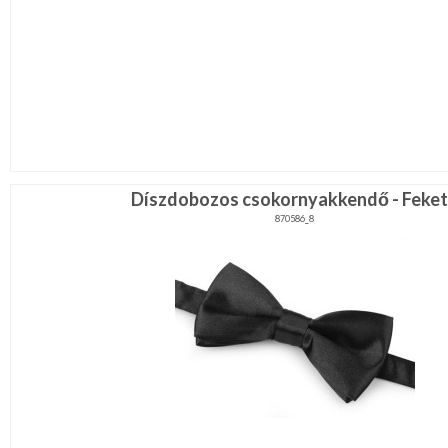
Díszdobozos csokornyakkendő - Feke
870586_8