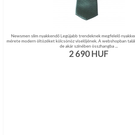
Newsmen slim nyakkendő Legújabb trendeknek megfelelő nyakke
mérete modern öltözéket kölcsönöz viselőjének. A webshopban talá
de akár színében összhangba ...
2 690
HUF