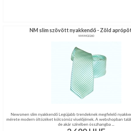
NM slim szövött nyakkendő - Zöld aprópö
NMIMG0260
Newsmen slim nyakkendő Legújabb trendeknek megfelelő nyakke
mérete modern öltözéket kölcsönöz viselőjének. A webshopban talá
de akár színében összhangba ...