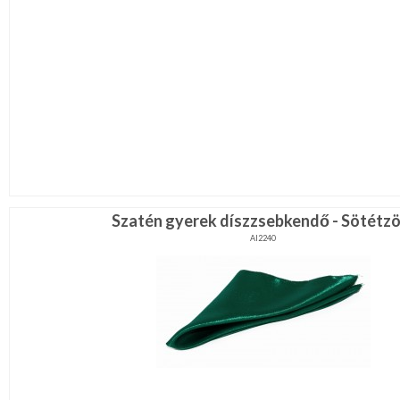
Szatén gyerek díszzsebkendő - Sötétzö
AI2240