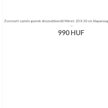
Zsorzsett szatén gyerek díszzsebkendő Méret: 20 X 20 cm Alapanya
...
990
HUF