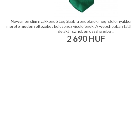
Newsmen slim nyakkendő Legújabb trendeknek megfelelő nyakke
mérete modern öltözéket kölcsönöz viselőjének. A webshopban talá
de akár színében összhangba ...
2 690
HUF