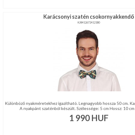
Karácsonyi szatén csokornyakkendő
KJ8412672412180
Különböző nyakméretekhez igazítható. Legnagyobb hossza 50 cm. Kap
A nyakpánt szaténból készült. Szélessége: 5 cm Hossz: 10 cm 
1 990
HUF