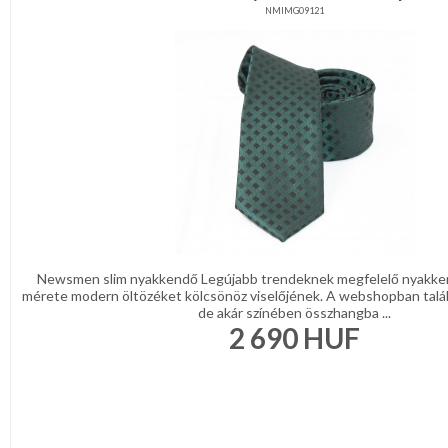
NMIMG09121
Newsmen slim nyakkendő Legújabb trendeknek megfelelő nyakke
mérete modern öltözéket kölcsönöz viselőjének. A webshopban talá
de akár színében összhangba ...
2 690
HUF