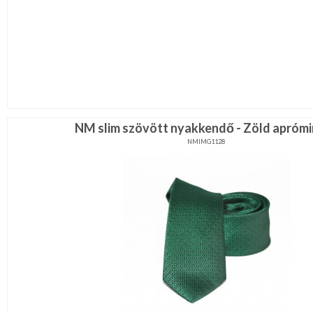
NM slim szövött nyakkendő - Zöld aprómi
NMIMG1128