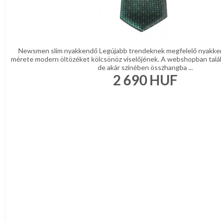
Newsmen slim nyakkendő Legújabb trendeknek megfelelő nyakke
mérete modern öltözéket kölcsönöz viselőjének. A webshopban talá
de akár színében összhangba ...
2 690
HUF