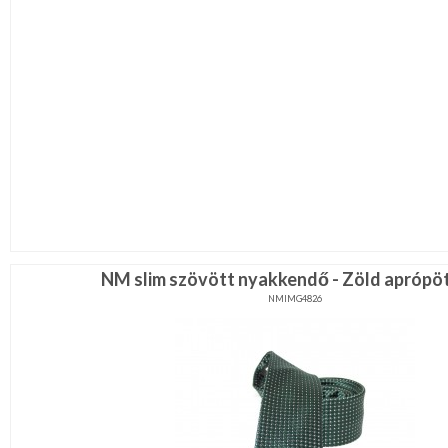
NM slim szövött nyakkendő - Zöld aprópö
NMIMG4826