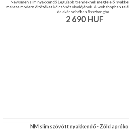
Newsmen slim nyakkendő Legújabb trendeknek megfelelő nyakke
mérete modern öltözéket kölcsönöz viselőjének. A webshopban talá
de akár színében összhangba ...
2 690
HUF
NM slim szövött nyakkendő - Zöld aprók