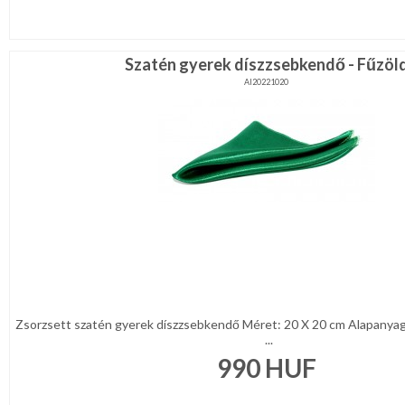
Szatén gyerek díszzsebkendő - Fűzöl
AI20221020
Zsorzsett szatén gyerek díszzsebkendő Méret: 20 X 20 cm Alapanya
...
990
HUF