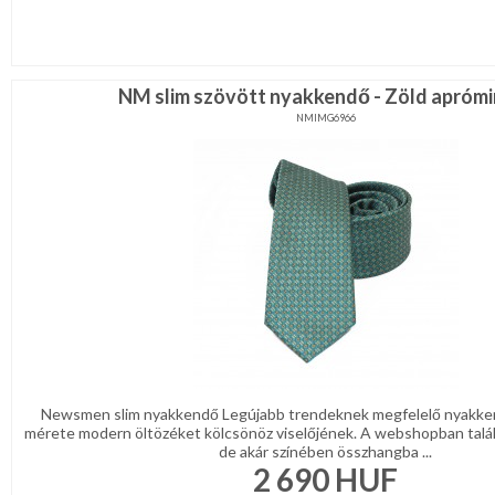
NM slim szövött nyakkendő - Zöld aprómi
NMIMG6966
Newsmen slim nyakkendő Legújabb trendeknek megfelelő nyakke
mérete modern öltözéket kölcsönöz viselőjének. A webshopban talá
de akár színében összhangba ...
2 690
HUF