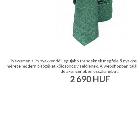
Newsmen slim nyakkendő Legújabb trendeknek megfelelő nyakke
mérete modern öltözéket kölcsönöz viselőjének. A webshopban talá
de akár színében összhangba ...
2 690
HUF