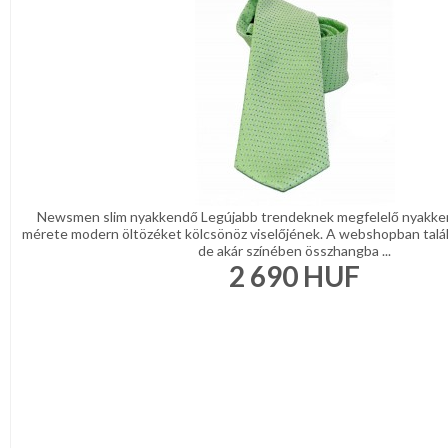
Newsmen slim nyakkendő Legújabb trendeknek megfelelő nyakke
mérete modern öltözéket kölcsönöz viselőjének. A webshopban talá
de akár színében összhangba ...
2 690
HUF