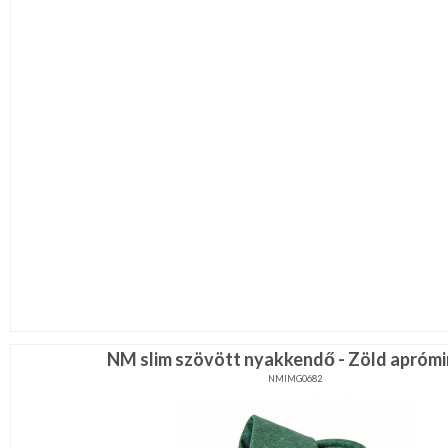
NM slim szövött nyakkendő - Zöld aprómi
NMIMG0682