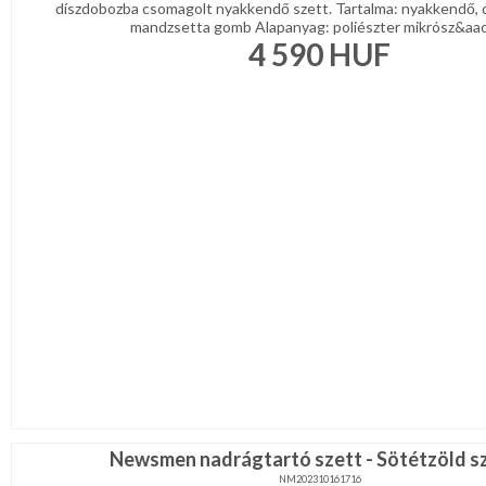
díszdobozba csomagolt nyakkendő szett. Tartalma: nyakkendő, 
mandzsetta gomb Alapanyag: poliészter mikrósz&aacu
4 590
HUF
Newsmen nadrágtartó szett - Sötétzöld s
NM202310161716