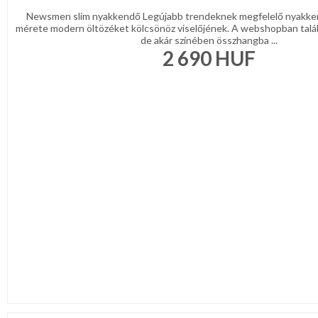
Newsmen slim nyakkendő Legújabb trendeknek megfelelő nyakke
mérete modern öltözéket kölcsönöz viselőjének. A webshopban talá
de akár színében összhangba ...
2 690
HUF