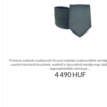
DÍSZDOBOZBAN
REGISZTRÁCIÓ
ESKÜVŐI
KIEGÉSZÍTŐK
NAGYKERESKEDELEM
GYÁSZ
TERMÉKEK
MÉRETTÁBLÁZAT
MUNKA-,FORMARUHA
MUNKA-
Sárga
ÉS
/
Narancs
FORMARUHA
Barna
/
Prémium exklúzív nyakkendő Rossini márkájú nyakkendőink mindig 
DÍSZDOBOZOS
Bézs
Fehér
szerinti mintával készülnek, ezekből a típusokból mindig meg talál
TERMÉKEK
legmegfelelőbb mint&aac ...
/
4 490
HUF
Ecru
Fekete
MOST
/
Grafit
ÉRKEZETT!
Kék
/
BALLAGÁSRA
Türkíz
Rózsaszín
/