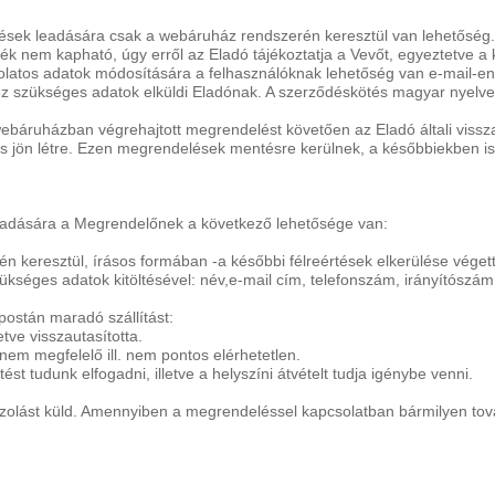
k leadására csak a webáruház rendszerén keresztül van lehetőség. A
k nem kapható, úgy erről az Eladó tájékoztatja a Vevőt, egyeztetve a k
olatos adatok módosítására a felhasználóknak lehetőség van e-mail-e
éhez szükséges adatok elküldi Eladónak. A szerződéskötés magyar nyelven
ebáruházban végrehajtott megrendelést követően az Eladó általi viss
ződés jön létre. Ezen megrendelések mentésre kerülnek, a későbbiekben is
dására a Megrendelőnek a következő lehetősége van:
keresztül, írásos formában -a későbbi félreértések elkerülése végett- 
séges adatok kitöltésével: név,e-mail cím, telefonszám, irányítószám,
 postán maradó szállítást:
etve visszautasította.
nem megfelelő ill. nem pontos elérhetetlen.
t tudunk elfogadni, illetve a helyszíni átvételt tudja igénybe venni.
zolást küld. Amennyiben a megrendeléssel kapcsolatban bármilyen továb