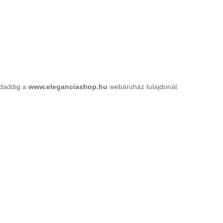
ndaddig a
www.e
leganciashop.hu
webáruház tulajdonát