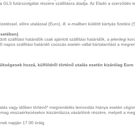
a GLS futárszolgálat részére szállításra átadja. Az Eladó a szerződés t
izetéssel, előre utalással (Euro), ill. e-mailben küldött kártyás fizetési 
esetében)
szállítási határidők csak ajánlott szállítási határidők, a jelenlegi kor
0 napos szállítási határidő csúszás esetén vállal kártalanítást a megre
zükségesek hozzá, külföldről történő utalás esetén kizárólag Eu
koztatás vagy időben történő* megrendelés lemondás hiánya esetén cégün
somag visszaérkezésekor kiszámlázza vásárlóink részére, melyett a meg
ének napján 17.00 óráig