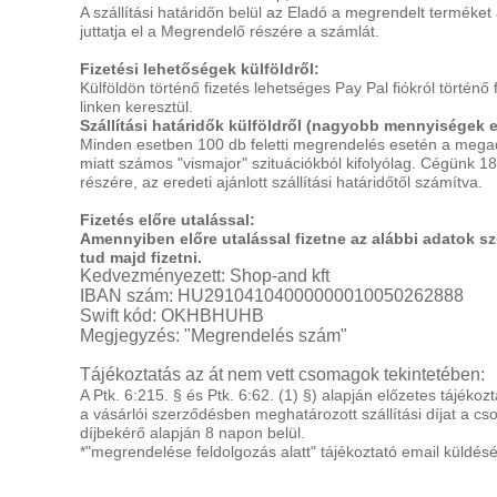
A szállítási határidőn belül az Eladó a megrendelt terméket 
juttatja el a Megrendelő részére a számlát.
Fizetési lehetőségek külföldről:
Külföldön történő fizetés lehetséges Pay Pal fiókról történő f
linken keresztül.
Szállítási határidők külföldről (nagyobb mennyiségek 
Minden esetben 100 db feletti megrendelés esetén a megadott 
miatt számos "vismajor" szituációkból kifolyólag. Cégünk 18
részére, az eredeti ajánlott szállítási határidőtől számítva.
Fizetés előre utalással:
Amennyiben előre utalással fizetne az alábbi adatok s
tud majd fizetni.
Kedvezményezett: Shop-and kft
IBAN szám: HU29104104000000010050262888
Swift kód:
OKHBHUHB
Megjegyzés: "Megrendelés szám"
Tájékoztatás az át nem vett csomagok tekintetében:
A P
tk. 6:215. § és Ptk. 6:62. (1) §) alapján előzetes tájé
a vásárlói szerződésben meghatározott szállítási díjat a c
díjbekérő alapján 8 napon belül.
*"megrendelése feldolgozás alatt" tájékoztató email küldés