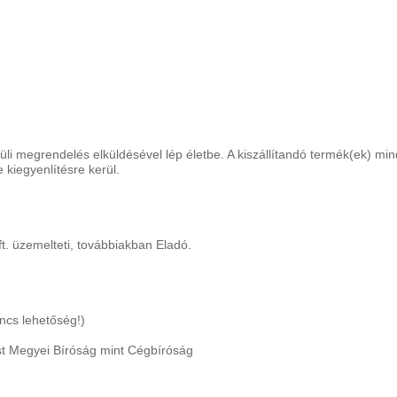
i megrendelés elküldésével lép életbe. A kiszállítandó termék(ek) mi
 kiegyenlítésre kerül.
 üzemelteti, továbbiakban Eladó.
incs lehetőség!)
t Megyei Bíróság mint Cégbíróság