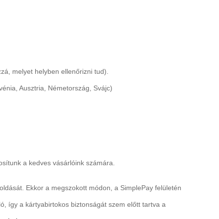
á, melyet helyben ellenőrizni tud).
énia, Ausztria, Németország, Svájc)
osítunk a kedves vásárlóink számára.
goldását. Ekkor a megszokott módon, a SimplePay felületén
ó, így a kártyabirtokos biztonságát szem előtt tartva a