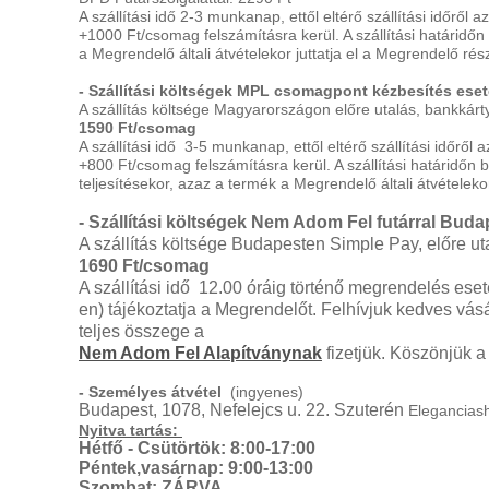
A szállítási idő 2-3 munkanap, ettől eltérő szállítási időrő
+1000 Ft/csomag felszámításra kerül. A szállítási határidőn
a Megrendelő általi átvételekor juttatja el a Megrendelő rés
- Szállítási költségek MPL csomagpont kézbesítés eset
A szállítás költsége Magyarországon előre utalás, bankkárt
1590 Ft/csomag
A szállítási idő 3-5 munkanap, ettől eltérő szállítási időrő
+800 Ft/csomag felszámításra kerül. A szállítási határidőn
teljesítésekor, azaz a termék a Megrendelő általi átvételeko
- Szállítási költségek Nem Adom Fel futárral Budap
A szállítás költsége Budapesten Simple Pay, előre ut
1690 Ft/csomag
A szállítási idő 12.00 óráig történő megrendelés eset
en) tájékoztatja a Megrendelőt. Felhívjuk kedves vásá
teljes összege a
Nem Adom Fel Alapítványnak
fizetjük. Köszönjük a
- Személyes átvétel
(ingyenes)
Budapest,
1078, Nefelejcs u. 22. Szuterén
Elegancias
Nyitva tartás:
Hétfő - Csütörtök: 8:00-17:00
Péntek,vasárnap: 9:00-13:00
Szombat: ZÁRVA