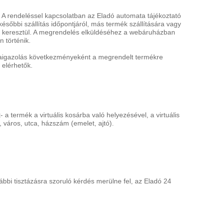
 rendeléssel kapcsolatban az Eladó automata tájékoztató
ésőbbi szállítás időpontjáról, más termék szállítására vagy
n keresztül. A megrendelés elküldéséhez a webáruházban
 történik.
zaigazolás következményeként a megrendelt termékre
 elérhetők.
a termék a virtuális kosárba való helyezésével, a virtuális
 város, utca, házszám (emelet, ajtó).
bi tisztázásra szoruló kérdés merülne fel, az Eladó 24