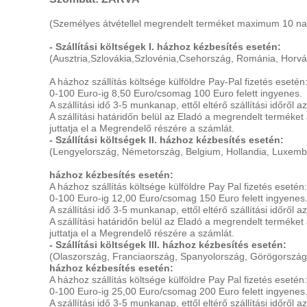
(Személyes átvétellel megrendelt terméket maximum 10 napig
- Szállítási költségek I. házhoz kézbesítés esetén:
(Ausztria,Szlovákia,Szlovénia,
Csehország,
Románia, Horvá
A házhoz szállítás költsége külföldre Pay-Pal fizetés esetén
0-100 Euro-ig 8,50 Euro/csomag 100 Euro felett ingyenes.
A szállítási idő 3-5 munkanap, ettől eltérő szállítási időről
A szállítási határidőn belül az Eladó a megrendelt terméket 
juttatja el a Megrendelő részére a számlát.
- Szállítási költségek II. házhoz kézbesítés esetén:
(Lengyelország, Németország, Belgium, Hollandia, Luxembu
házhoz kézbesítés esetén:
A házhoz szállítás költsége külföldre Pay Pal fizetés esetén:
0-100 Euro-ig 12,00 Euro/csomag 150 Euro felett ingyenes
A szállítási idő 3-5 munkanap, ettől eltérő szállítási időről
A szállítási határidőn belül az Eladó a megrendelt terméket 
juttatja el a Megrendelő részére a számlát.
- Szállítási költségek III.
házhoz kézbesítés esetén:
(Olaszország, Franciaország, Spanyolország, Görögország
házhoz kézbesítés esetén:
A házhoz szállítás költsége külföldre Pay Pal fizetés esetén:
0-100 Euro-ig 25,00 Euro/csomag 200 Euro felett ingyenes
A szállítási idő 3-5 munkanap, ettől eltérő szállítási időről