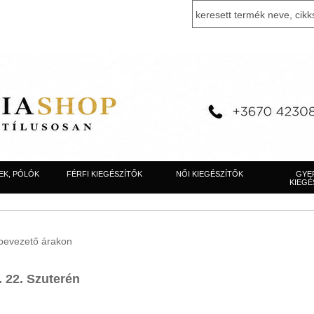
EK, PÓLÓK
FÉRFI KIEGÉSZÍTŐK
NŐI KIEGÉSZÍTŐK
GYE
KIEGÉ
, bevezető árakon
. 22. Szuterén