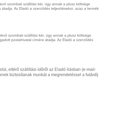
Vevő szombati szállítás kér, úgy annak a plusz költsége
a átadja. Az Eladó a szerződés teljesítésekor, azaz a termék
 Vevő szombati szállítás kér, úgy annak a plusz költsége
gadott postahivatal címére átadja. Az Eladó a szerződés
l, eltérő szállítási időről az Eladó írásban (e-mail-
eknek biztosítanak munkát a megrendeléssel a futárdíj