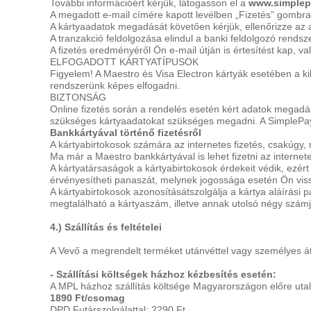
További információért kérjük, látogasson el a
www.simplep
A megadott e-mail címére kapott levélben „Fizetés” gombra k
A kártyaadatok megadását követően kérjük, ellenőrizze az 
A tranzakció feldolgozása elindul a banki feldolgozó rends
A fizetés eredményéről Ön e-mail útján is értesítést kap, val
ELFOGADOTT KÁRTYATÍPUSOK
Figyelem! A Maestro és Visa Electron kártyák esetében a 
rendszerünk képes elfogadni.
BIZTONSÁG
Online fizetés során a rendelés esetén kért adatok megadásá
szükséges kártyaadatokat szükséges megadni. A SimplePay fi
Bankkártyával történő fizetésről
A kártyabirtokosok számára az internetes fizetés, csakúgy
Ma már a Maestro bankkártyával is lehet fizetni az internet
A kártyatársaságok a kártyabirtokosok érdekeit védik, ezér
érvényesítheti panaszát, melynek jogossága esetén Ön vis
A kártyabirtokosok azonosításátszolgálja a kártya aláírási
megtalálható a kártyaszám, illetve annak utolsó négy számj
4.) Szállítás és feltételei
A Vevő a megrendelt terméket utánvéttel vagy személyes átv
- Szállítási költségek házhoz kézbesítés esetén:
A MPL házhoz szállítás költsége Magyarországon előre utal
1890 Ft/csomag
DPD Futárszolgálattal: 2290 Ft