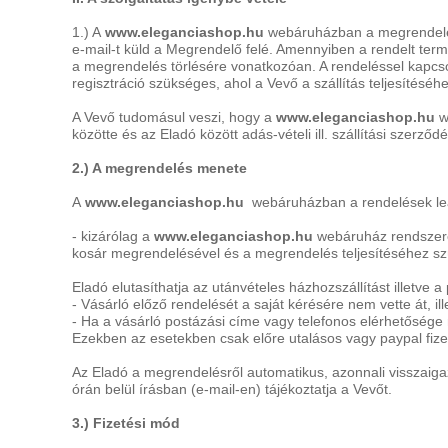
nyakkendő,
ing
1.) A
www.e
leganciashop.hu
webáruházban a megrendelése
e-mail-t küld a Megrendelő felé. Amennyiben a rendelt termé
készítés,
a megrendelés törlésére vonatkozóan. A rendeléssel kapcs
regisztráció szükséges, ahol a Vevő a szállítás teljesítés
hímzés
A Vevő tudomásul veszi, hogy a
www.e
leganciashop.hu
w
Nyakkendő
közötte és az Eladó között adás-vételi ill. szállítási szer
viselési
2.) A megrendelés menete
tudnivalók
A
www.e
leganciashop.hu
webáruházban a rendelések lea
- kizárólag a
www.e
leganciashop.hu
webáruház rendszerén 
kosár megrendelésével és a megrendelés teljesítéséhez szük
Eladó elutasíthatja az utánvételes házhozszállítást illetve a
- Vásárló előző rendelését a saját kérésére nem vette át, ill
- Ha a vásárló postázási címe vagy telefonos elérhetősége 
Ezekben az esetekben csak előre utalásos vagy paypal fizetés
Az Eladó a megrendelésről automatikus, azonnali visszaiga
órán belül írásban (e-mail-en) tájékoztatja a Vevőt.
3.) Fizetési mód