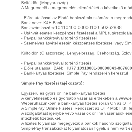
Belföldön (Magyaroszág):
A Megrendelő a megrendelés ellenértékét a következő módo
- Előre utalással az Eladó bankszámla számára a megrende
Bank neve: K&H Bank
10410400-00000100-50262888
Bankszámlaszám:
- Utánvét esetén készpénzes fizetéssel a MPL futárszolgálat 
- Paypal bankkártyával történő fizetéssel
- Személyes átvétel esetén készpénzes fizetéssel vagy Simp
Külföldön (Olaszország, Lengyelország, Csehország, Szlová
- Paypal bankkártyával történő fizetés
- Előre utalással IBAN:
HU77
10918001-00000043-88760
-
Bankkártyás fizetéssel Simple Pay rendszerén keresztül
Simple Pay fizetési tájékoztató:
Egyszerű és gyors online bankkártyás fizetés
A kényelmesebb és gyorsabb vásárlás érdekében a
www.e
Webáruházunkban a bankkártyás fizetés során Ön az OTP M
A SimplePay Online Fizetési Rendszert az OTP Mobil Kft. fej
A szolgáltatást igénybe vevő vásárlók online vásárlások e
intézhetik fizetésüket.
A fizetés folyamata megegyezik a bankok hasonló szolgáltatás
SimplePay tranzakciókat folyamatosan figyeli, s nem várt