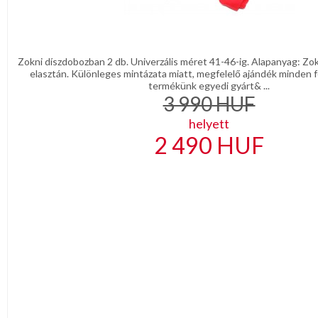
Zokni díszdobozban 2 db. Univerzális méret 41-46-ig. Alapanyag: Z
elasztán. Különleges mintázata miatt, megfelelő ajándék minden fé
termékünk egyedi gyárt& ...
3 990
HUF
helyett
2 490
HUF