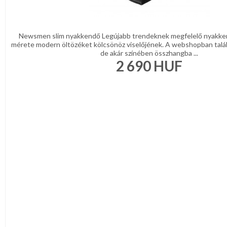
Newsmen slim nyakkendő Legújabb trendeknek megfelelő nyakke
mérete modern öltözéket kölcsönöz viselőjének. A webshopban talá
de akár színében összhangba ...
2 690
HUF