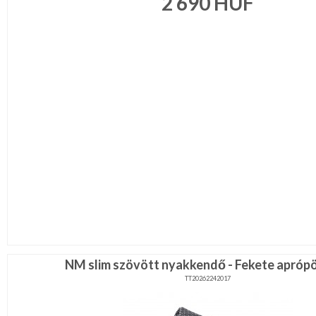
2 690
HUF
NM slim szövött nyakkendő - Fekete apróp
TT20262242017