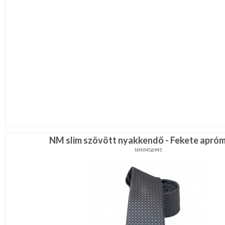
NM slim szövött nyakkendő - Fekete apróm
NMIMG6945