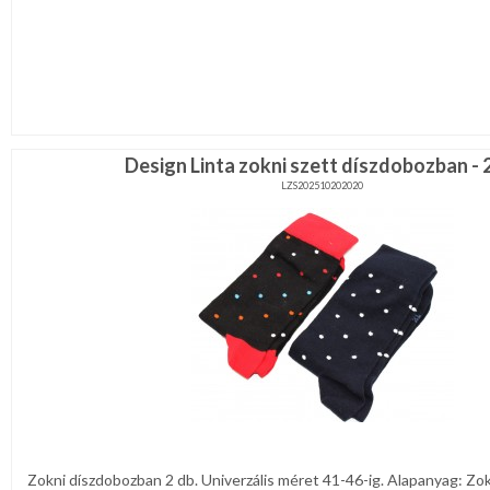
Design Linta zokni szett díszdobozban - 
LZS202510202020
Zokni díszdobozban 2 db. Univerzális méret 41-46-ig. Alapanyag: Z