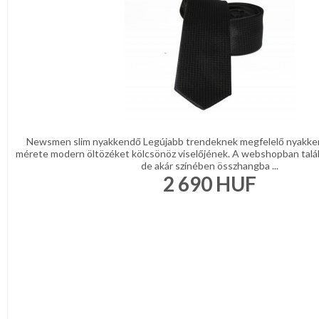
Newsmen slim nyakkendő Legújabb trendeknek megfelelő nyakke
mérete modern öltözéket kölcsönöz viselőjének. A webshopban talá
de akár színében összhangba ...
2 690
HUF