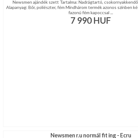
Newsmen ajándék szett Tartalma: Nadrágtartó, csokornyakkendő
Alapanyag: Bőr, poliészter, fém Mindhárom termék azonos színben kés
fazonú fém kapoccsal ...
7 990
HUF
Newsmen r.u normál fit ing - Ecru