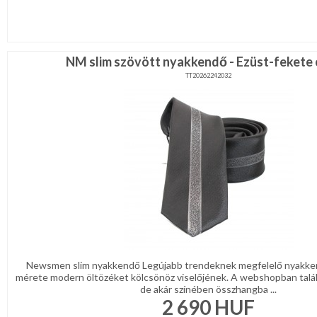
NM slim szövött nyakkendő - Ezüst-fekete 
TT20262242032
Newsmen slim nyakkendő Legújabb trendeknek megfelelő nyakke
mérete modern öltözéket kölcsönöz viselőjének. A webshopban talá
de akár színében összhangba ...
2 690
HUF