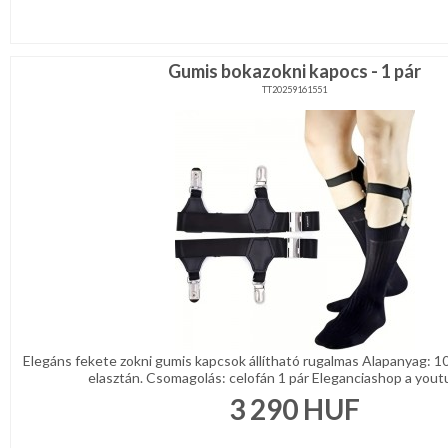
Gumis bokazokni kapocs - 1 pár
TT20259161551
Elegáns fekete zokni gumis kapcsok állítható rugalmas Alapanyag: 10
elasztán. Csomagolás: celofán 1 pár Eleganciashop a youtu
3 290
HUF