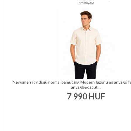
NM2662242
Newsmen rövidujjú normál pamut ing Modern fazonú és anyagú fé
anyagb&oacut ...
7 990
HUF