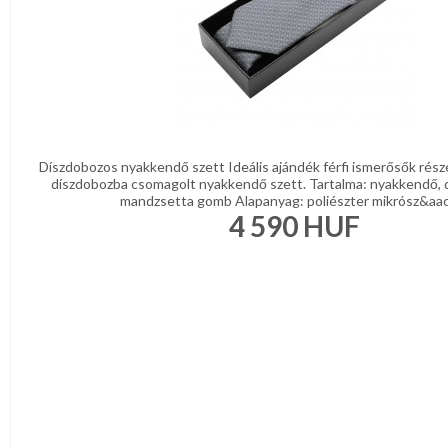
Díszdobozos nyakkendő szett Ideális ajándék férfi ismerősők rész
díszdobozba csomagolt nyakkendő szett. Tartalma: nyakkendő, 
mandzsetta gomb Alapanyag: poliészter mikrósz&aacu
4 590
HUF