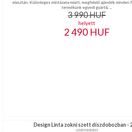
elasztán. Különleges mintázata miatt, megfelelő ajándék minden fé
termékünk egyedi gyárt& ...
3 990
HUF
helyett
2 490
HUF
Design Linta zokni szett díszdobozban - 
LZS202510202021