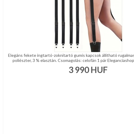
Elegáns fekete ingtartó-zoknitartó gumis kapcsok állítható rugalm
poliészter, 3 % elasztán. Csomagolás: celofán 1 pár Eleganciashop
3 990
HUF