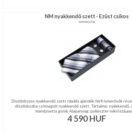
NM nyakkendő szett - Ezüst csíkos
NMIMG3754
Díszdobozos nyakkendő szett Ideális ajándék férfi ismerősők rész
díszdobozba csomagolt nyakkendő szett. Tartalma: nyakkendő, 
mandzsetta gomb Alapanyag: poliészter mikrósz&aacu
4 590
HUF