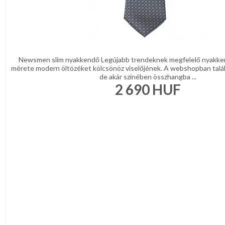
Newsmen slim nyakkendő Legújabb trendeknek megfelelő nyakke
mérete modern öltözéket kölcsönöz viselőjének. A webshopban talá
de akár színében összhangba ...
2 690
HUF