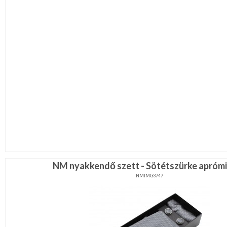
NM nyakkendő szett - Sötétszürke apróm
NMIMG3747