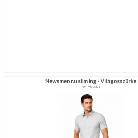
Newsmen r.u slim ing - Világosszürke
NMIMG14301