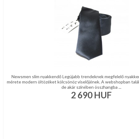
DÍSZDOBOZBAN
REGISZTRÁCIÓ
ESKÜVŐI
KIEGÉSZÍTŐK
NAGYKERESKEDELEM
GYÁSZ
TERMÉKEK
MÉRETTÁBLÁZAT
MUNKA-,FORMARUHA
MUNKA-
Sárga
ÉS
/
Narancs
FORMARUHA
Barna
/
Newsmen slim nyakkendő Legújabb trendeknek megfelelő nyakke
DÍSZDOBOZOS
Bézs
mérete modern öltözéket kölcsönöz viselőjének. A webshopban talá
Fehér
de akár színében összhangba ...
TERMÉKEK
/
2 690
HUF
Ecru
Fekete
MOST
/
Grafit
ÉRKEZETT!
Kék
/
BALLAGÁSRA
Türkíz
Rózsaszín
/