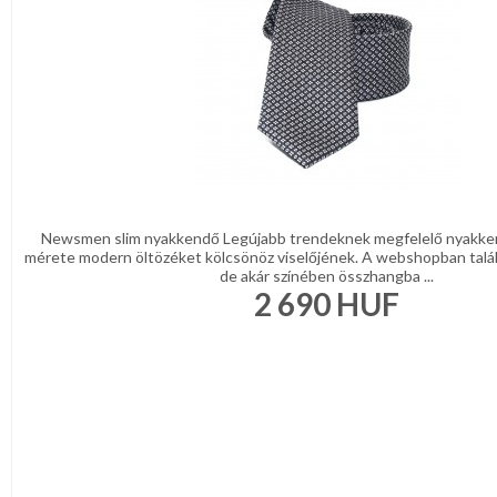
Newsmen slim nyakkendő Legújabb trendeknek megfelelő nyakke
mérete modern öltözéket kölcsönöz viselőjének. A webshopban talá
de akár színében összhangba ...
2 690
HUF