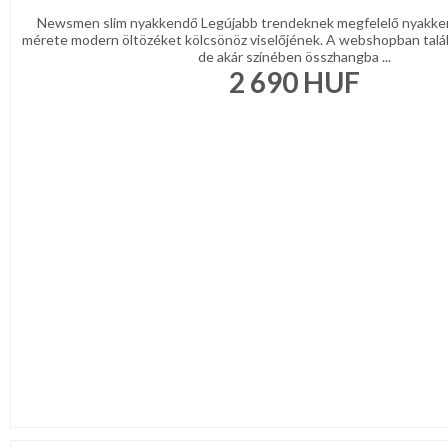
Newsmen slim nyakkendő Legújabb trendeknek megfelelő nyakke
mérete modern öltözéket kölcsönöz viselőjének. A webshopban talá
de akár színében összhangba ...
2 690
HUF