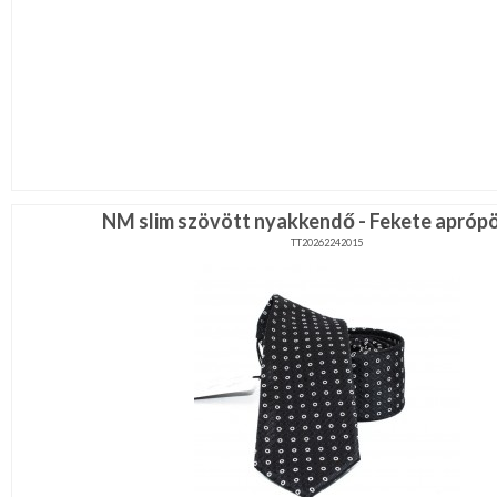
NM slim szövött nyakkendő - Fekete apróp
TT20262242015