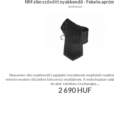
NM slim szövött nyakkendő - Fekete apróm
NMIMG5253
Newsmen slim nyakkendő Legújabb trendeknek megfelelő nyakke
mérete modern öltözéket kölcsönöz viselőjének. A webshopban talá
de akár színében összhangba ...
2 690
HUF