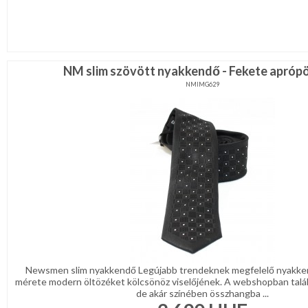
NM slim szövött nyakkendő - Fekete apróp
NMIMG629
Newsmen slim nyakkendő Legújabb trendeknek megfelelő nyakke
mérete modern öltözéket kölcsönöz viselőjének. A webshopban talá
de akár színében összhangba ...