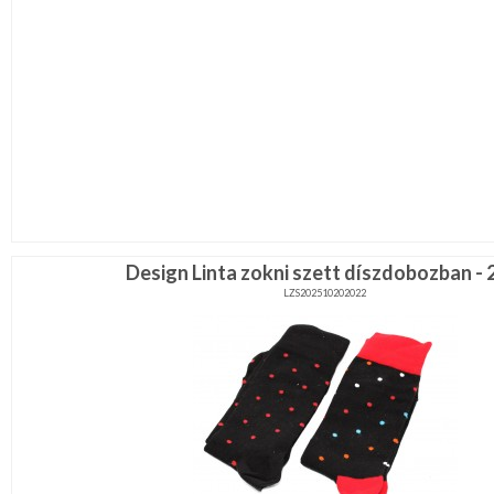
Design Linta zokni szett díszdobozban - 
LZS202510202022