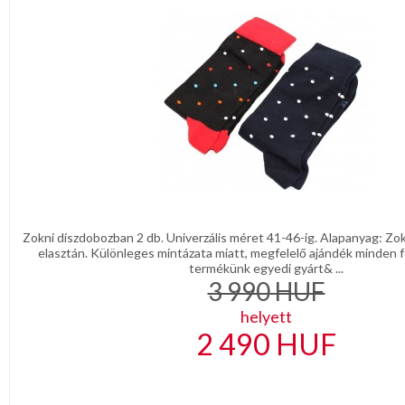
Zokni díszdobozban 2 db. Univerzális méret 41-46-ig. Alapanyag: Z
elasztán. Különleges mintázata miatt, megfelelő ajándék minden fé
termékünk egyedi gyárt& ...
3 990
HUF
helyett
2 490
HUF