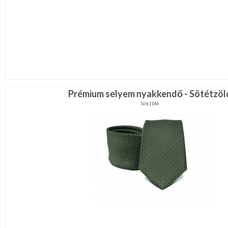
Prémium selyem nyakkendő - Sötétzöl
Silk1146