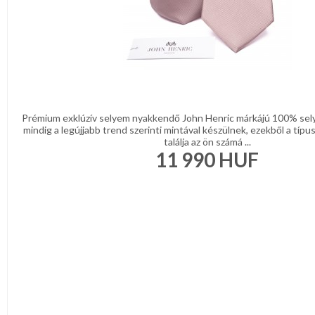
Prémium exklúzív selyem nyakkendő John Henric márkájú 100% se
mindig a legújjabb trend szerinti mintával készülnek, ezekből a típ
találja az ön számá ...
11 990
HUF