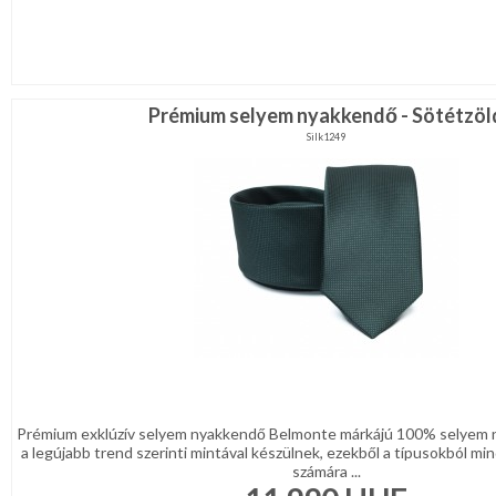
Prémium selyem nyakkendő - Sötétzöl
Silk1249
Prémium exklúzív selyem nyakkendő Belmonte márkájú 100% selyem 
a legújabb trend szerinti mintával készülnek, ezekből a típusokból min
számára ...