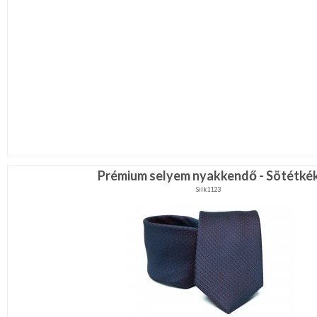
Prémium selyem nyakkendő - Sötétké
Silk1123