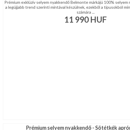
Prémium exklúzív selyem nyakkendő Belmonte márkájú 100% selyem 
a legújjabb trend szerinti mintával készülnek, ezekből a típusokból min
számára ...
11 990
HUF
Prémium selyem nyakkendő - Sötétkék apró