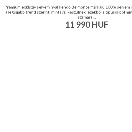
Prémium exklúzív selyem nyakkendő Belmonte márkájú 100% selyem 
a legújjabb trend szerinti mintával készülnek, ezekből a típusokból min
számára ...
11 990
HUF