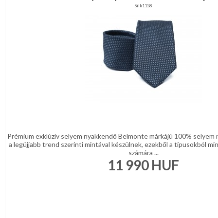
Silk1158
Prémium exklúzív selyem nyakkendő Belmonte márkájú 100% selyem 
a legújjabb trend szerinti mintával készülnek, ezekből a típusokból min
számára ...
11 990
HUF