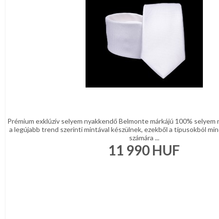
REGISZTRÁCIÓ
Mintás
nyakkendők
NAGYKERESKEDELEM
Party,figurás
nyakkendő
MÉRETTÁBLÁZAT
Szettek
MUNKA-
FÉRFI
ÉS
INGEK,
PÓLÓK
FORMARUHA
FÉRFI
KIEGÉSZÍTŐK
Prémium exklúzív selyem nyakkendő Belmonte márkájú 100% selyem 
DÍSZDOBOZOS
a legújabb trend szerinti mintával készülnek, ezekből a típusokból min
NŐI
számára ...
TERMÉKEK
KIEGÉSZÍTŐK
11 990
HUF
GYERMEK
MOST
KIEGÉSZÍTŐK
ÉRKEZETT!
AJÁNDÉK
ÖTLETEK
BALLAGÁSRA
DÍSZDOBOZBAN
ESKÜVŐI
KIEGÉSZÍTŐK