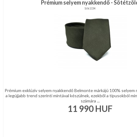
Prémium selyem nyakkendő - Sötétzöl
Silk1154
Prémium exklúzív selyem nyakkendő Belmonte márkájú 100% selyem 
a legújjabb trend szerinti mintával készülnek, ezekből a típusokból min
számára ...
11 990
HUF