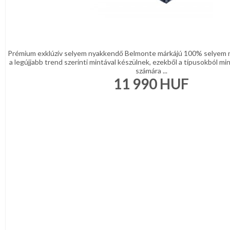
Prémium exklúzív selyem nyakkendő Belmonte márkájú 100% selyem 
a legújjabb trend szerinti mintával készülnek, ezekből a típusokból min
számára ...
11 990
HUF