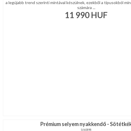
a legújabb trend szerinti mintával készülnek, ezekből a típusokból min
számára ...
11 990
HUF
Prémium selyem nyakkendő - Sötétké
Silk0898