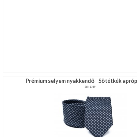
Prémium selyem nyakkendő - Sötétkék apró
Silk1149