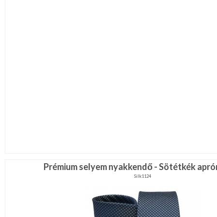
Prémium selyem nyakkendő - Sötétkék apró
Silk1124