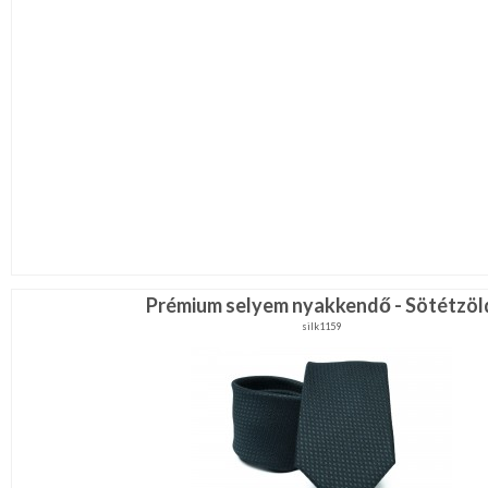
Prémium selyem nyakkendő - Sötétzöl
silk1159