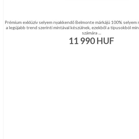
Bordó
Zöld
/
Keki
Prémium exklúzív selyem nyakkendő Belmonte márkájú 100% selyem 
Arany
a legújabb trend szerinti mintával készülnek, ezekből a típusokból min
/
számára ...
Ezüst
11 990
HUF
Extra
méretek
Karácsonyi
csomagolás
NYARALÁSHOZ
Unisex
termék