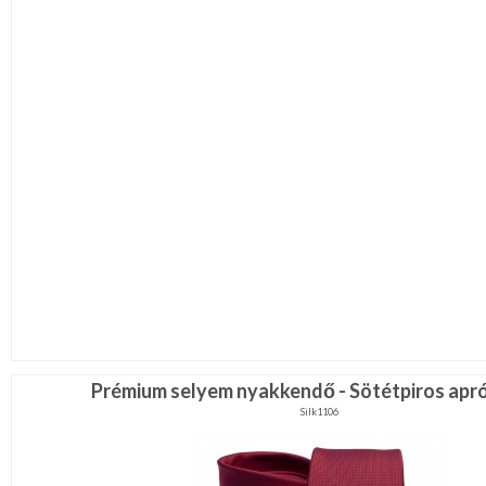
Prémium selyem nyakkendő - Sötétpiros apr
Silk1106