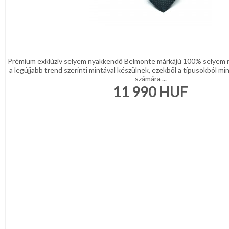
Prémium exklúzív selyem nyakkendő Belmonte márkájú 100% selyem 
a legújjabb trend szerinti mintával készülnek, ezekből a típusokból min
számára ...
11 990
HUF