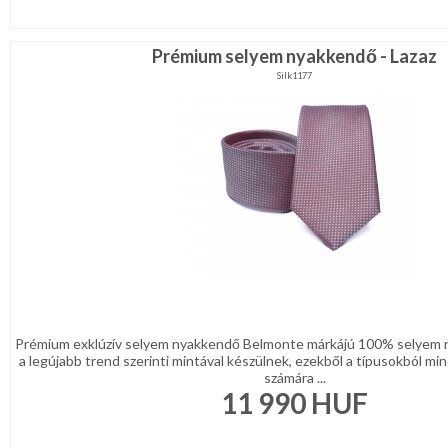
Prémium selyem nyakkendő - Lazaz
Silk1177
Prémium exklúzív selyem nyakkendő Belmonte márkájú 100% selyem 
a legújabb trend szerinti mintával készülnek, ezekből a típusokból min
számára ...
11 990
HUF