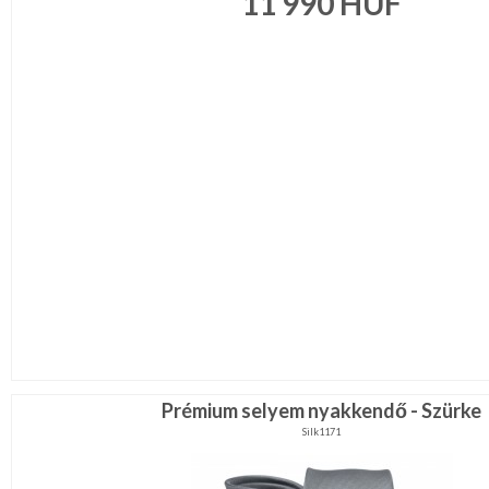
11 990
HUF
Prémium selyem nyakkendő - Szürke
Silk1171