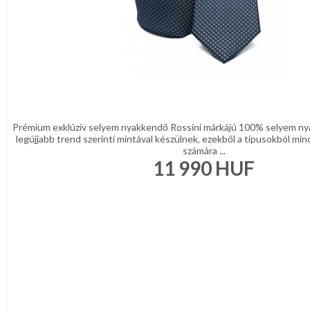
Prémium exklúzív selyem nyakkendő Rossini márkájú 100% selyem ny
legújjabb trend szerinti mintával készülnek, ezekből a típusokból mind
számára ...
11 990
HUF