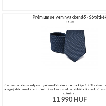
Prémium selyem nyakkendő - Sötétké
silk1156
Prémium exklúzív selyem nyakkendő Belmonte márkájú 100% selyem 
a legújjabb trend szerinti mintával készülnek, ezekből a típusokból min
számára ...
11 990
HUF