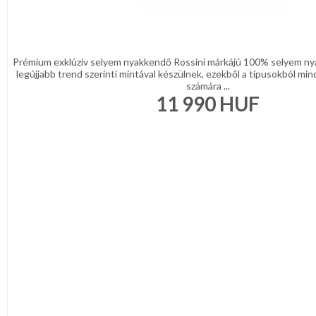
Prémium exklúzív selyem nyakkendő Rossini márkájú 100% selyem ny
legújjabb trend szerinti mintával készülnek, ezekből a típusokból mind
számára ...
11 990
HUF