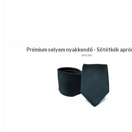
Prémium selyem nyakkendő - Sötétkék apró
Silk1142