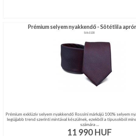
Prémium selyem nyakkendő - Sötétlila apró
Silk1130
Prémium exklúzív selyem nyakkendő Rossini márkájú 100% selyem ny
legújjabb trend szerinti mintával készülnek, ezekből a típusokból mind
számára ...
11 990
HUF