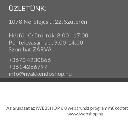
ÜZLETÜNK:
1078 Nefelejcs u. 22. Szuterén
Hétfő - Csütörtök: 8:00 - 17:00
Péntek,vasárnap,
: 9
:00-14:00
Szombat:ZÁRVA
+3670 4230866
+361 4266797
info@nyakkendoshop.hu
www.eleganciashop.hu - Az eleganciashop webáruház - igényes n
gyerek ruházati kiegészítők széles választékban, egyedi ny
készítése, hímzése, méretes öltönyök készítése nagyté
Az áruházat az iWEBSHOP 6.0 webáruház program működtet
www.iwebshop.hu