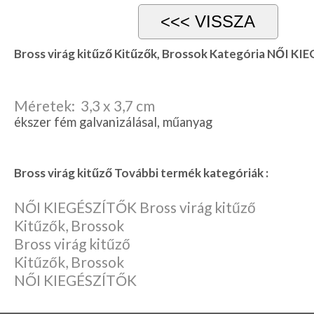
Karácsonyi
csomagolás
Bross virág kitűző Kitűzők, Brossok Kategória NŐI K
NYARALÁSHOZ
Unisex
termék
Méretek: 3,3 x 3,7 cm
ékszer fém galvanizálásal, műanyag
Bross virág kitűző További termék kategóriák :
NŐI KIEGÉSZÍTŐK Bross virág kitűző
Kitűzők, Brossok
Bross virág kitűző
Kitűzők, Brossok
NŐI KIEGÉSZÍTŐK