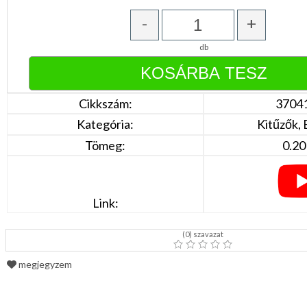
Narancs
Barna
-
+
/
Bézs
db
Fehér
/
Ecru
Fekete
/
Cikkszám:
3704
Grafit
Kék
Kategória:
Kitűzők,
/
Türkíz
Tömeg:
0.20
Rózsaszín
/
Lila
Piros
/
Link:
Bordó
Zöld
/
(
0
) szavazat
Keki
Arany
megjegyzem
/
Ezüst
Extra
méretek