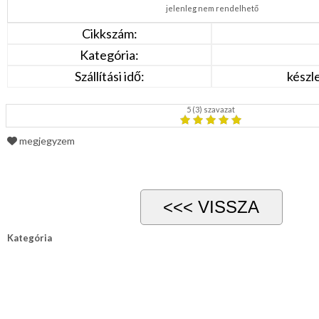
jelenleg nem rendelhető
Cikkszám:
Kategória:
Szállítási idő:
készl
5
(
3
) szavazat
megjegyzem
Kategória