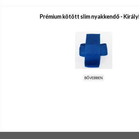
Prémium kötött slim nyakkendő - Királ
BŐVEBBEN