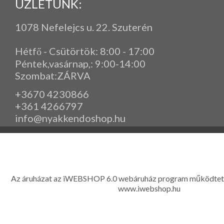
ÜZLETÜNK:
1078 Nefelejcs u. 22. Szuterén
Hétfő - Csütörtök: 8:00 - 17:00
Péntek,vasárnap,
: 9
:00-14:00
Szombat:ZÁRVA
+3670 4230866
+361 4266797
info@nyakkendoshop.hu
www.eleganciashop.hu - Az eleganciashop webáruház - igényes n
gyerek ruházati kiegészítők széles választékban, egyedi ny
készítése, hímzése, méretes öltönyök készítése nagyté
Az áruházat az iWEBSHOP 6.0 webáruház program működtet
www.iwebshop.hu