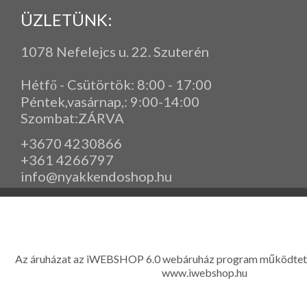
ÜZLETÜNK:
1078 Nefelejcs u. 22. Szuterén
Hétfő - Csütörtök: 8:00 - 17:00
Péntek,vasárnap,
: 9
:00-14:00
Szombat:ZÁRVA
+3670 4230866
+361 4266797
info@nyakkendoshop.hu
www.eleganciashop.hu - Az eleganciashop webáruház - igényes n
gyerek ruházati kiegészítők széles választékban, egyedi ny
készítése, hímzése, méretes öltönyök készítése nagyté
Az áruházat az iWEBSHOP 6.0 webáruház program működtet
www.iwebshop.hu