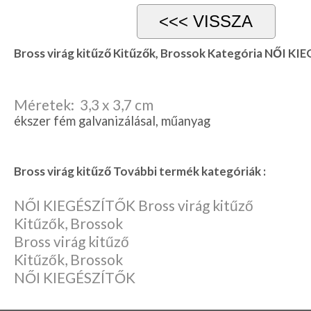
Karácsonyi
csomagolás
Bross virág kitűző Kitűzők, Brossok Kategória NŐI K
NYARALÁSHOZ
Unisex
termék
Méretek: 3,3 x 3,7 cm
ékszer fém galvanizálásal, műanyag
Bross virág kitűző További termék kategóriák :
NŐI KIEGÉSZÍTŐK Bross virág kitűző
Kitűzők, Brossok
Bross virág kitűző
Kitűzők, Brossok
NŐI KIEGÉSZÍTŐK