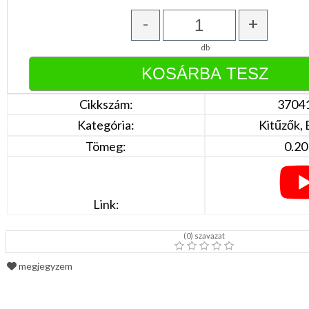
Narancs
Barna
-
+
/
Bézs
db
Fehér
/
Ecru
Fekete
/
Cikkszám:
3704
Grafit
Kék
Kategória:
Kitűzők,
/
Türkíz
Tömeg:
0.20
Rózsaszín
/
Lila
Piros
/
Link:
Bordó
Zöld
/
(
0
) szavazat
Keki
Arany
megjegyzem
/
Ezüst
Extra
méretek