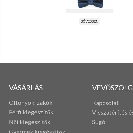
BŐVEBBEN
VÁSÁRLÁS
VEVŐSZOLG
Öltönyök, zakók
Kapcsolat
Férfi k
iegészítők
Visszatérítés é
Női kiegészítők
Súgó
Gyermek kiegészítők