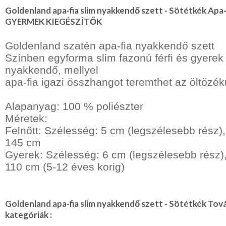
Goldenland apa-fia slim nyakkendő szett - Sötétkék Apa-
NYARALÁSHOZ
GYERMEK KIEGÉSZÍTŐK
Unisex
Goldenland szatén apa-fia nyakkendő szett
termék
Színben egyforma slim fazonú férfi és gyerek
nyakkendő, mellyel
apa-fia igazi összhangot teremthet az öltözék
Alapanyag: 100 % poliészter
Méretek:
Felnőtt: Szélesség: 5 cm (legszélesebb rész)
145 cm
Gyerek: Szélesség: 6 cm (legszélesebb rész)
110 cm (5-12 éves korig)
Goldenland apa-fia slim nyakkendő szett - Sötétkék Tov
kategóriák :