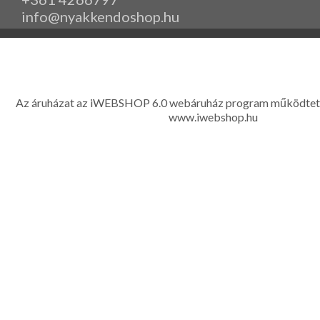
info@nyakkendoshop.hu
www.eleganciashop.hu - Az eleganciashop webáruház - igényes n
gyerek ruházati kiegészítők széles választékban, egyedi ny
készítése, hímzése, méretes öltönyök készítése nagyté
Az áruházat az iWEBSHOP 6.0 webáruház program működtet
www.iwebshop.hu