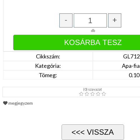
Bézs
Fehér
/
-
+
Ecru
Fekete
/
db
Grafit
Kék
/
Türkíz
Rózsaszín
Cikkszám:
GL712
/
Kategória:
Apa-fia
Lila
Piros
Tömeg:
0.10
/
Bordó
Zöld
(
0
) szavazat
/
Keki
Arany
megjegyzem
/
Ezüst
Extra
méretek
Karácsonyi
csomagolás