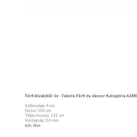
nyakkendő,
ing
készítés,
hímzés
Nyakkendő
viselési
tudnivalók
Férfi bivalybőr öv - Fekete Férfi öv, ékszer Kategóri
Szélessége: 4 cm
Hossz: 105 cm
Teljes hossza: 131 cm
Vastagság: 3,6 mm
bőr, fém