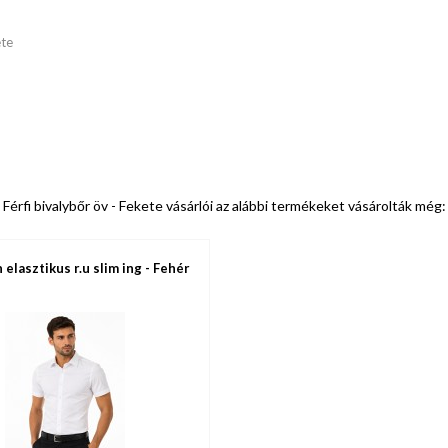
te
Férfi bivalybőr öv - Fekete vásárlói az alábbi termékeket vásárolták még:
lasztikus r.u slim ing - Fehér