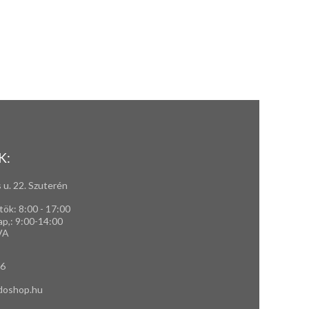
K:
 u. 22. Szuterén
tök: 8:00 - 17:00
ap,
: 9
:00-14:00
VA
66
doshop.hu