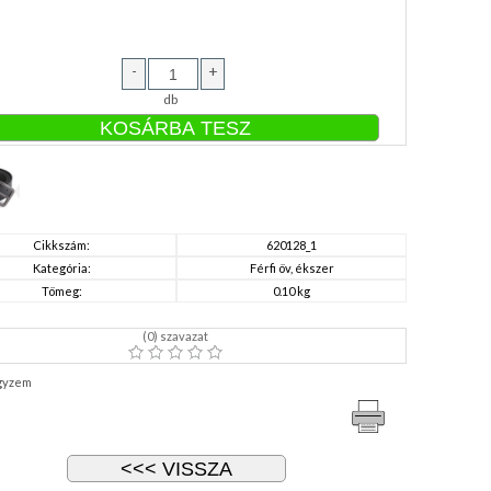
-
+
db
Cikkszám:
620128_1
Kategória:
Férfi öv, ékszer
Tömeg:
0.10 kg
(
0
) szavazat
gyzem