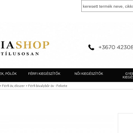
EK, PÓLÓK
FÉRFI KIEGÉSZÍTŐK
NŐI KIEGÉSZÍTŐK
GYE
KIEGÉ
>
>
Férfi öv, ékszer
Férfi bivalybőr öv - Fekete