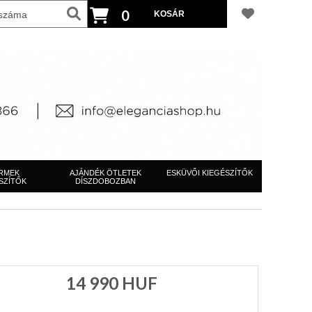
0
RMEK
AJÁNDÉK ÖTLETEK
ESKÜVŐI KIEGÉSZÍTŐK
SZÍTŐK
DÍSZDOBOZBAN
14 990
HUF