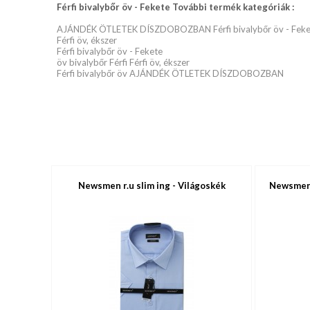
Férfi bivalybőr öv - Fekete További termék kategóriák :
AJÁNDÉK ÖTLETEK DÍSZDOBOZBAN Férfi bivalybőr öv - Feke
Férfi öv, ékszer
Férfi bivalybőr öv - Fekete
öv bivalybőr Férfi Férfi öv, ékszer
Férfi bivalybőr öv AJÁNDÉK ÖTLETEK DÍSZDOBOZBAN
Newsmen r.u slim ing - Világoskék
Newsmen e