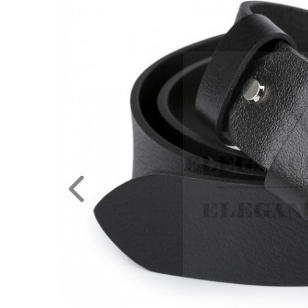
NAGYKERESKEDELEM
MÉRETTÁBLÁZAT
MUNKA-
ÉS
FORMARUHA
DÍSZDOBOZOS
TERMÉKEK
MOST
ÉRKEZETT!
BALLAGÁSRA
Egyedi