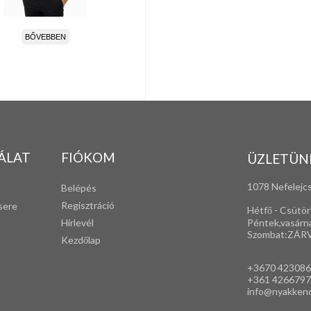
BŐVEBBEN
ÁLAT
FIÓKOM
ÜZLETÜN
1078 Nefelejcs
Belépés
Regisztráció
sere
Hétfő - Csütör
Péntek,vasárn
Hírlevél
Szombat:ZÁR
Kezdőlap
+3670 42308
+361 4266797
info@nyakken