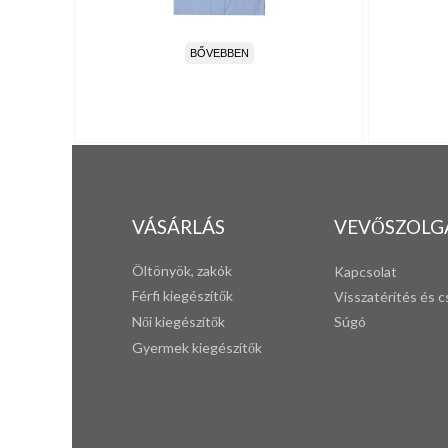
BŐVEBBEN
VÁSÁRLÁS
VEVŐSZOLG
Öltönyök, zakók
Kapcsolat
Férfi k
iegészítők
Visszatérítés és c
Női kiegészítők
Súgó
Gyermek kiegészítők