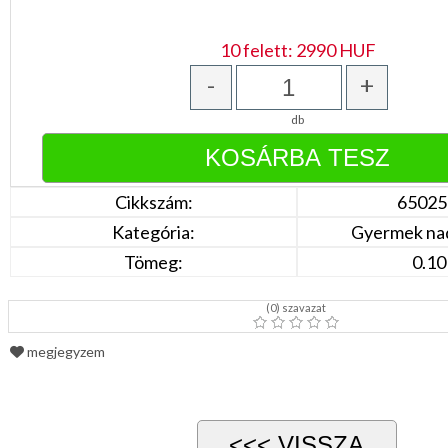
Bézs
Fehér
/
10 felett: 2990 HUF
Ecru
Fekete
-
+
/
Grafit
db
Kék
/
Türkíz
Rózsaszín
/
Cikkszám:
65025
Lila
Piros
Kategória:
Gyermek na
/
Bordó
Tömeg:
0.10
Zöld
/
Keki
(
0
) szavazat
Arany
/
megjegyzem
Ezüst
Extra
méretek
Karácsonyi
csomagolás