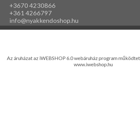
+3670 4230866
+361 4266797
info@nyakkendoshop.hu
www.eleganciashop.hu - Az eleganciashop webáruház - igényes n
gyerek ruházati kiegészítők széles választékban, egyedi ny
készítése, hímzése, méretes öltönyök készítése nagyté
Az áruházat az iWEBSHOP 6.0 webáruház program működtet
www.iwebshop.hu