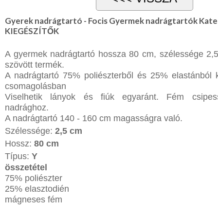
NYARALÁSHOZ
Gyerek nadrágtartó - Focis Gyermek nadrágtartók Ka
KIEGÉSZÍTŐK
Unisex
termék
A gyermek nadrágtartó hossza 80 cm, szélessége 2,
szövött termék.
A nadrágtartó 75% poliészterből és 25% elastánból k
csomagolásban
Viselhetik lányok és fiúk egyaránt. Fém csipes
nadrághoz.
A nadrágtartó 140 - 160 cm magasságra való.
Szélessége:
2,5 cm
Hossz:
80 cm
Típus:
Y
összetétel
75% poliészter
25% elasztodién
mágneses fém