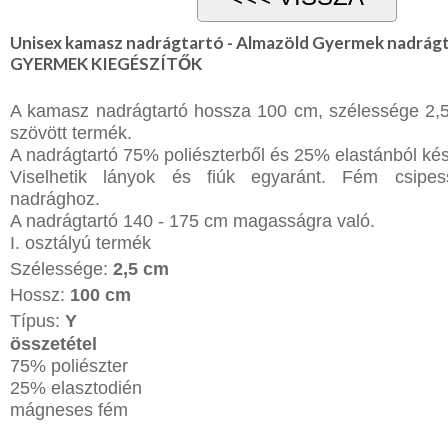
NYARALÁSHOZ
Unisex kamasz nadrágtartó - Almazöld Gyermek nadrág
GYERMEK KIEGÉSZÍTŐK
Unisex
termék
A kamasz nadrágtartó hossza 100 cm, szélessége 2,
szövött termék.
A nadrágtartó 75% poliészterből és 25% elastánból kés
Viselhetik lányok és fiúk egyaránt. Fém csipes
nadrághoz.
A nadrágtartó 140 - 175 cm magasságra való.
I. osztályú termék
Szélessége:
2,5 cm
Hossz:
100 cm
Típus:
Y
összetétel
75% poliészter
25% elasztodién
mágneses fém