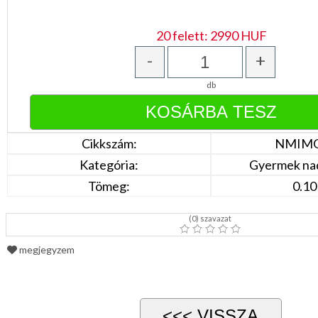
Bézs
Fehér
/
20 felett: 2990 HUF
Ecru
Fekete
-
+
/
Grafit
db
Kék
/
Türkíz
Rózsaszín
/
Cikkszám:
NMIMG
Lila
Piros
Kategória:
Gyermek na
/
Bordó
Tömeg:
0.10
Zöld
/
Keki
(
0
) szavazat
Arany
/
megjegyzem
Ezüst
Extra
méretek
Karácsonyi
csomagolás