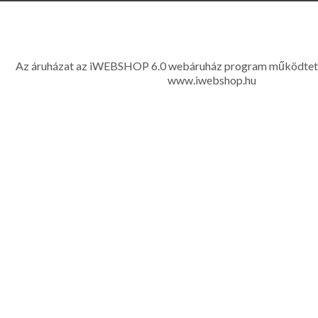
www.eleganciashop.hu - Az eleganciashop webáruház - igényes n
gyerek ruházati kiegészítők széles választékban, egyedi ny
készítése, hímzése, méretes öltönyök készítése nagyté
Az áruházat az iWEBSHOP 6.0 webáruház program működtet
www.iwebshop.hu