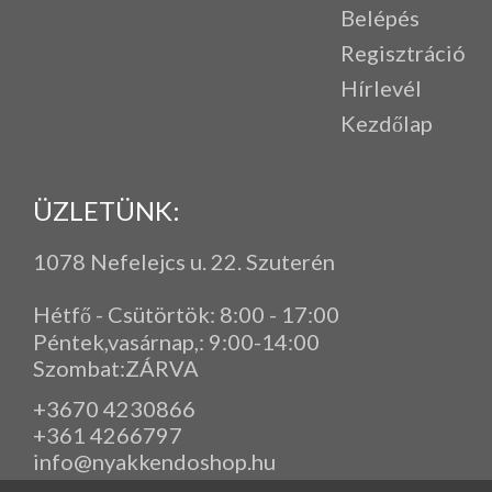
Belépés
Regisztráció
Hírlevél
Kezdőlap
ÜZLETÜNK:
1078 Nefelejcs u. 22. Szuterén
Hétfő - Csütörtök: 8:00 - 17:00
Péntek,vasárnap,
: 9
:00-14:00
Szombat:ZÁRVA
+3670 4230866
+361 4266797
info@nyakkendoshop.hu